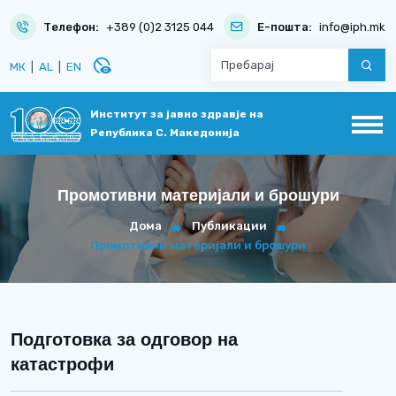
Телефон:
+389 (0)2 3125 044
Е-пошта:
info@iph.mk
disabled_visible
МК
|
AL
|
EN
Институт за јавно здравје на
Република С. Македонија
Промотивни материјали и брошури
Дома
Публикации
Промотивни материјали и брошури
Подготовка за одговор на
катастрофи