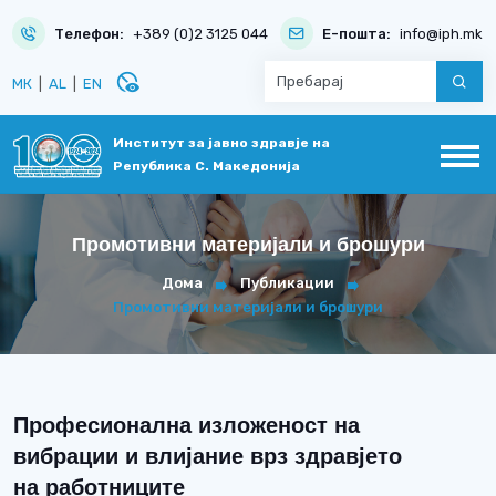
Телефон:
+389 (0)2 3125 044
Е-пошта:
info@iph.mk
disabled_visible
МК
|
AL
|
EN
Институт за јавно здравје на
Република С. Македонија
Промотивни материјали и брошури
Дома
Публикации
Промотивни материјали и брошури
Професионална изложеност на
вибрации и влијание врз здравјето
на работниците