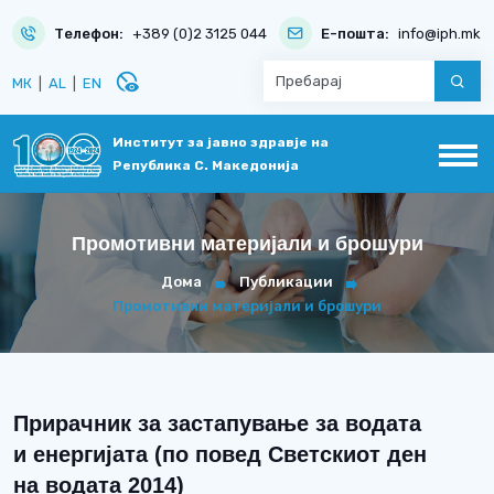
Телефон:
+389 (0)2 3125 044
Е-пошта:
info@iph.mk
disabled_visible
МК
|
AL
|
EN
Институт за јавно здравје на
Република С. Македонија
Промотивни материјали и брошури
Дома
Публикации
Промотивни материјали и брошури
Прирачник за застапување за водата
и енергијата (по повед Светскиот ден
на водата 2014)