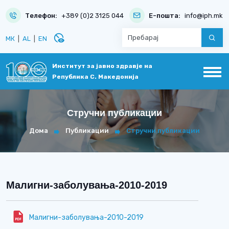
Телефон:
+389 (0)2 3125 044
Е-пошта:
info@iph.mk
disabled_visible
МК
|
AL
|
EN
Институт за јавно здравје на
Република С. Македонија
Стручни публикации
Дома
Публикации
Стручни публикации
Малигни-заболувања-2010-2019
Малигни-заболувања-2010-2019