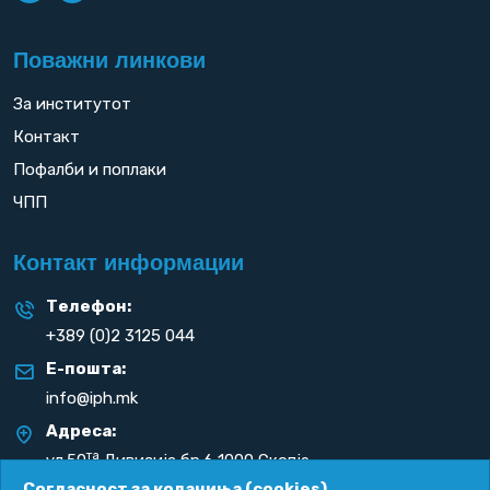
Поважни линкови
За институтот
Контакт
Пофалби и поплаки
ЧПП
Контакт информации
Телефон:
+389 (0)2 3125 044
Е-пошта:
info@iph.mk
Адреса:
та
ул.50
Дивизија бр.6 1000 Скопје
Република С. Македонија
Согласност за колачиња (cookies)