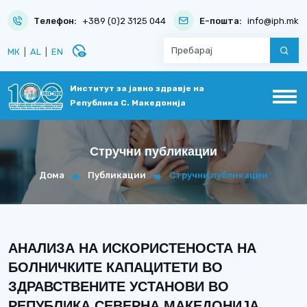
Телефон:
+389 (0)2 3125 044
Е-пошта:
info@iph.mk
disabled_visible
МК
|
AL
|
EN
Институт за јавно здравје на
Република С. Македонија
Стручни публикации
Дома
Публикации
Стручни публикации
АНАЛИЗА НА ИСКОРИСТЕНОСТА НА
БОЛНИЧКИТЕ КАПАЦИТЕТИ ВО
ЗДРАВСТВЕНИТЕ УСТАНОВИ ВО
РЕПУБЛИКА СЕВЕРНА МАКЕДОНИЈА