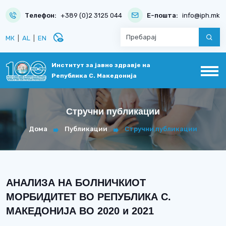
Телефон:
+389 (0)2 3125 044
Е-пошта:
info@iph.mk
disabled_visible
МК
|
AL
|
EN
Институт за јавно здравје на
Република С. Македонија
Стручни публикации
Дома
Публикации
Стручни публикации
АНАЛИЗА НА БОЛНИЧКИОТ
МОРБИДИТЕТ ВО РЕПУБЛИКА С.
МАКЕДОНИЈА ВО 2020 и 2021