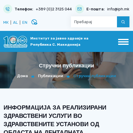
Телефон:
+389 (0)2 3125 044
Е-пошта:
info@iph.mk
disabled_visible
МК
|
AL
|
EN
Институт за јавно здравје на
Република С. Македонија
Стручни публикации
Дома
Публикации
Стручни публикации
ИНФОРМАЦИЈА ЗА РЕАЛИЗИРАНИ
ЗДРАВСТВЕНИ УСЛУГИ ВО
ЗДРАВСТВЕНИТЕ УСТАНОВИ ОД
ОБЛАСТА НА ДЕНТАЛНАТА