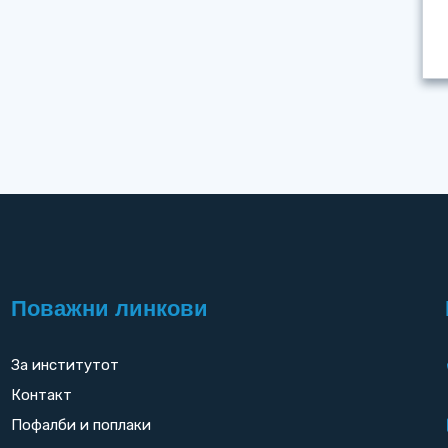
Поважни линкови
За институтот
Контакт
Пофалби и поплаки