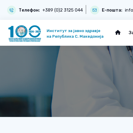
Телефон:
+389 (0)2 3125 044
Е-пошта:
inf
Институт за јавно здравје
З
на Република С. Македонија