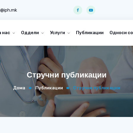
o@iph.mk
а нас
Оддели
Услуги
Публикации
Односи со
Стручни публикации
Дома
Публикации
Стручни публикации