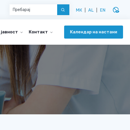
disabled_visible
МК
|
AL
|
EN
Календар на настани
 јавност
Контакт