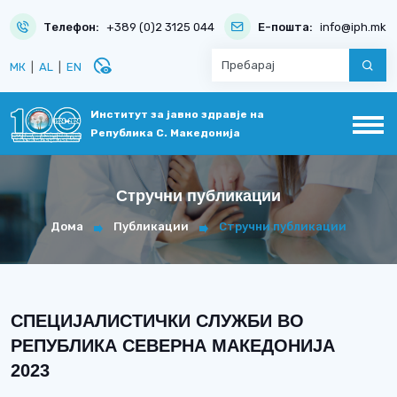
Телефон:
+389 (0)2 3125 044
Е-пошта:
info@iph.mk
disabled_visible
МК
|
AL
|
EN
Институт за јавно здравје на
Република С. Македонија
Стручни публикации
Дома
Публикации
Стручни публикации
СПЕЦИJАЛИСТИЧКИ СЛУЖБИ ВО
РЕПУБЛИКА СЕВЕРНА МАКЕДОНИJА
2023