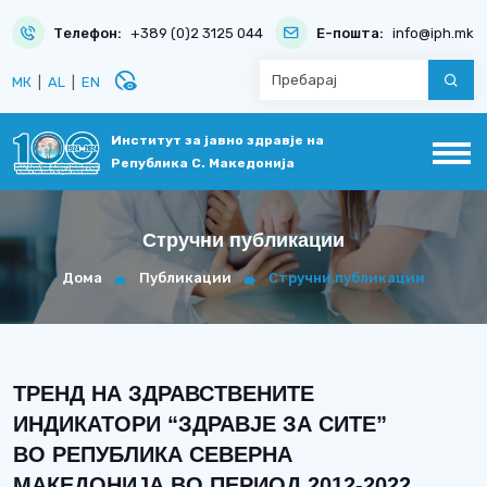
Телефон:
+389 (0)2 3125 044
Е-пошта:
info@iph.mk
disabled_visible
МК
|
AL
|
EN
Институт за јавно здравје на
Република С. Македонија
Стручни публикации
Дома
Публикации
Стручни публикации
ТРЕНД НА ЗДРАВСТВЕНИТЕ
ИНДИКАТОРИ “ЗДРАВЈЕ ЗА СИТЕ”
ВО РЕПУБЛИКА СЕВЕРНА
МАКЕДОНИЈА ВО ПЕРИОД 2012-2022