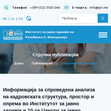
Телефон:
+389 (0)2 3125 044
Е-пошта:
info@iph.mk
disabled_visible
МК
|
AL
|
EN
Институт за јавно здравје на
Република С. Македонија
Стручни публикации
Дома
Публикации
Стручни публикации
Информација за спроведена анализа
на кадровската структура, простор и
опрема во Институтот за јавно
здравје и 10-те Центри за јавно