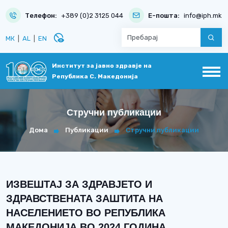
Телефон:
+389 (0)2 3125 044
Е-пошта:
info@iph.mk
disabled_visible
МК
|
AL
|
EN
Институт за јавно здравје на
Република С. Македонија
Стручни публикации
Дома
Публикации
Стручни публикации
ИЗВЕШТАЈ ЗА ЗДРАВЈЕТО И
ЗДРАВСТВЕНАТА ЗАШТИТА НА
НАСЕЛЕНИЕТО ВО РЕПУБЛИКА
МАКЕДОНИЈА ВО 2024 ГОДИНА