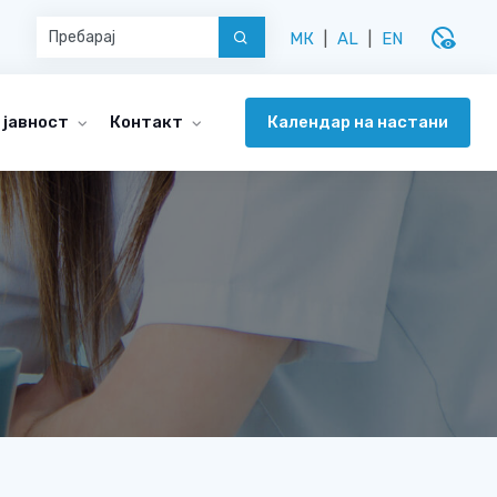
disabled_visible
МК
|
AL
|
EN
Календар на настани
 јавност
Контакт