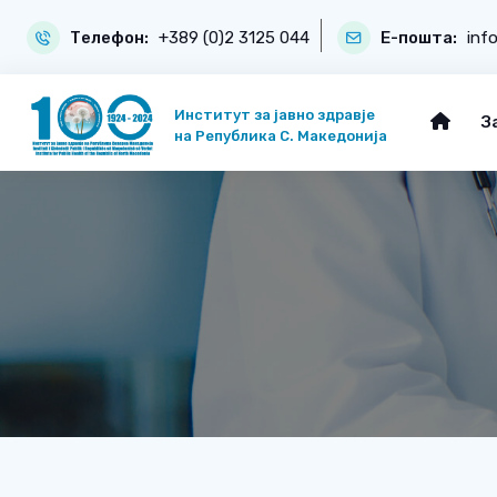
Телефон:
+389 (0)2 3125 044
Е-пошта:
inf
Институт за јавно здравје
З
на Република С. Македонија