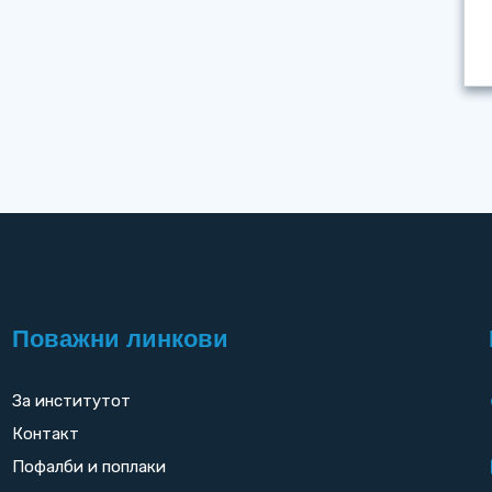
Поважни линкови
За институтот
Контакт
Пофалби и поплаки