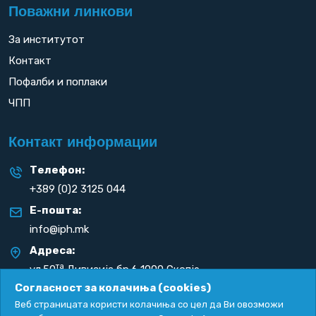
Поважни линкови
За институтот
Контакт
Пофалби и поплаки
ЧПП
Контакт информации
Телефон:
+389 (0)2 3125 044
Е-пошта:
info@iph.mk
Адреса:
та
ул.50
Дивизија бр.6 1000 Скопје
Република С. Македонија
Согласност за колачиња (cookies)
Веб страницата користи колачиња со цел да Ви овозможи