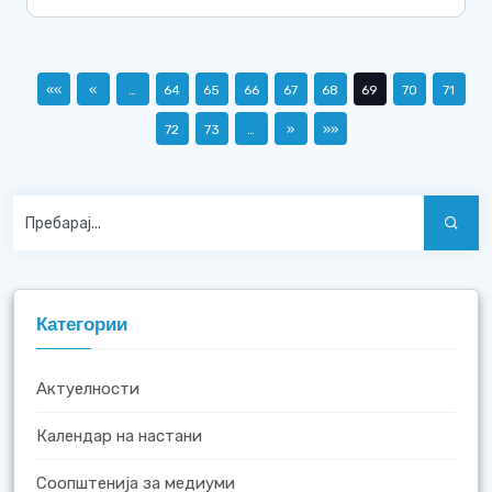
««
«
…
64
65
66
67
68
69
70
71
72
73
…
»
»»
Категории
Актуелности
Календар на настани
Соопштенија за медиуми