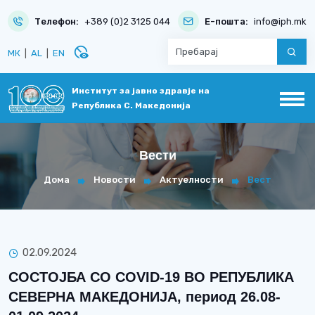
Телефон:
+389 (0)2 3125 044
Е-пошта:
info@iph.mk
disabled_visible
МК
|
AL
|
EN
Институт за јавно здравје на
Република С. Македонија
Вести
Дома
Новости
Актуелности
Вест
02.09.2024
СОСТОЈБА СО COVID-19 ВО РЕПУБЛИКА
СЕВЕРНА МАКЕДОНИЈА, период 26.08-