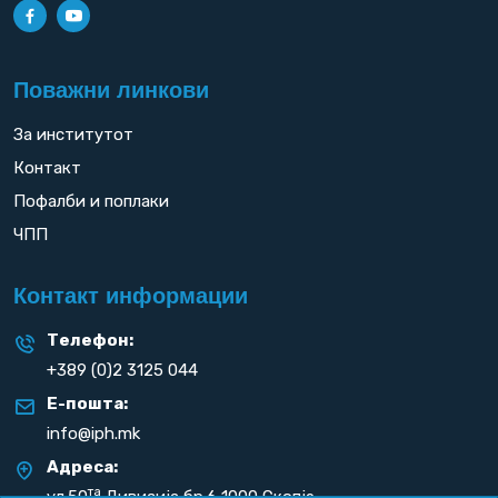
Поважни линкови
За институтот
Контакт
Пофалби и поплаки
ЧПП
Контакт информации
Телефон:
+389 (0)2 3125 044
Е-пошта:
info@iph.mk
Адреса:
та
ул.50
Дивизија бр.6 1000 Скопје