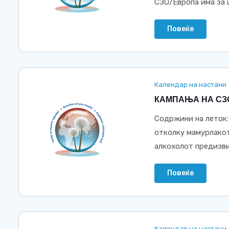
СЗО/Европа има за це
Повеќе
Календар на настани
КАМПАЊА НА СЗ
Содржини на леток
отколку мамурлакот
алкохолот предизвик
Повеќе
Календар на настани