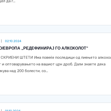
л да г...
02.10.2024
О/ЕВРОПА „РЕДЕФИНИРАЈ ГО АЛКОХОЛОТ“
: СКРИЕНИ ШТЕТИ Има повеќе последици од пиењето алкохо
 и оптоварувањето на вашиот црн дроб. Дали знаете дека
ува над 200 болести, со...
01.10.2024