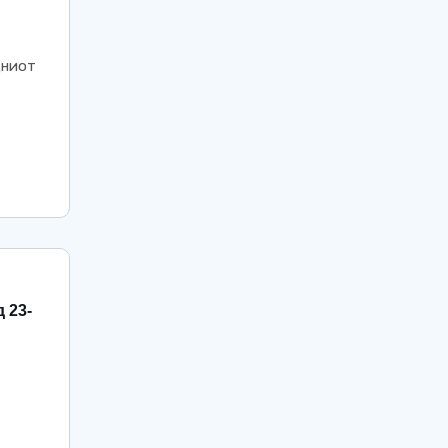
дниот
 23-