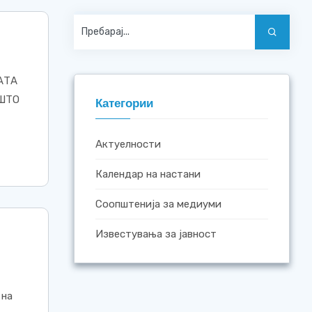
АТА
ЕШТО
Категории
Актуелности
Календар на настани
Соопштенија за медиуми
Известувања за јавност
 на