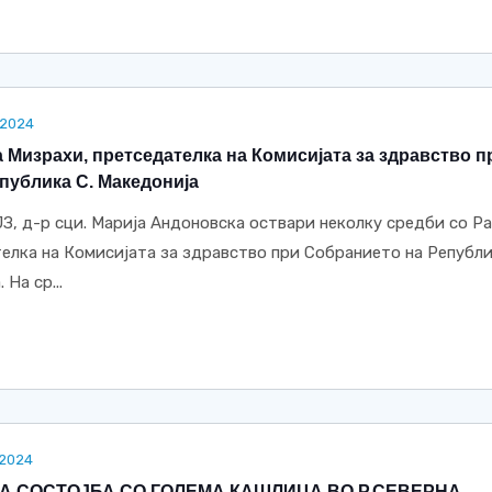
.2024
 Мизрахи, претседателка на Комисијата за здравство п
публика С. Македонија
З, д-р сци. Марија Андоновска оствари неколку средби со Р
елка на Комисијата за здравство при Собранието на Републ
На ср...
.2024
А СОСТОЈБА СО ГОЛЕМА КАШЛИЦА ВО Р.СЕВЕРНА