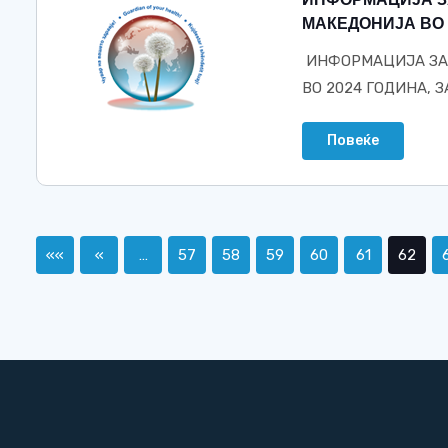
МАКЕДОНИЈА ВО 2
ИНФОРМАЦИЈА ЗА 
ВО 2024 ГОДИНА, З
Повеќе
««
«
…
57
58
59
60
61
62