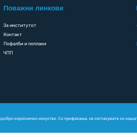
Поважни линкови
За институтот
Контакт
Пофалби и поплаки
ЧПП
добро корисничко искуство. Со прифаќање, се согласувате со наша
Copyright
2026. All rights reserved by
UNET
.