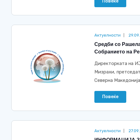
Повеќе
Актуелности
29.09
Средби со Рашела
Собранието на Ре
Директорката на ИЈ
Мизрахи, претседат
Северна Македонија. 
Повеќе
Актуелности
27.09
ИНФОРМАЦИЈА З