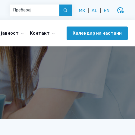
disabled_visible
МК
|
AL
|
EN
Календар на настани
 јавност
Контакт