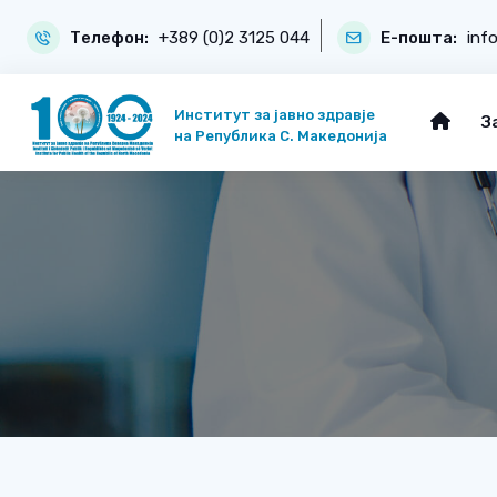
Телефон:
+389 (0)2 3125 044
Е-пошта:
inf
Институт за јавно здравје
З
на Република С. Македонија