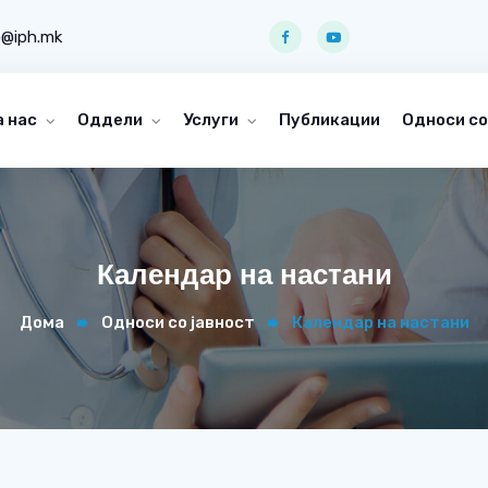
o@iph.mk
а нас
Оддели
Услуги
Публикации
Односи со
Календар на настани
Дома
Односи со јавност
Календар на настани