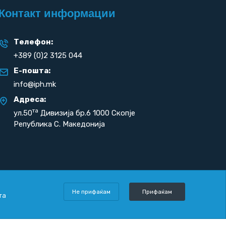
Контакт информации
Телефон:
+389 (0)2 3125 044
Е-пошта:
info@iph.mk
Адреса:
та
ул.50
Дивизија бр.6 1000 Скопје
Република С. Македонија
Не прифаќам
Прифаќам
та