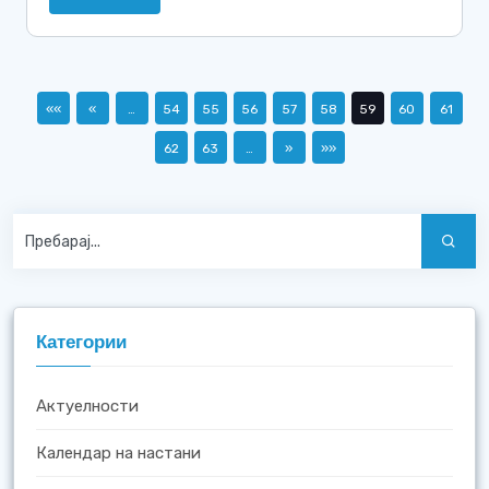
««
«
…
54
55
56
57
58
59
60
61
62
63
…
»
»»
Категории
Актуелности
Календар на настани