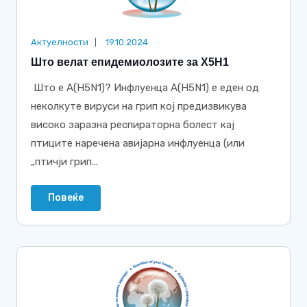
Актуелности
19.10.2024
Што велат епидемиолозите за X5H1
Што е A(H5N1)? Инфлуенца A(H5N1) е еден од
неколкуте вируси на грип кој предизвикува
високо заразна респираторна болест кај
птиците наречена авијарна инфлуенца (или
„птичји грип...
Повеќе