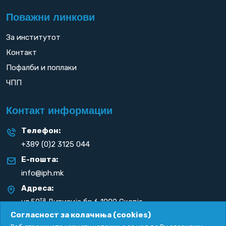
Поважни линкови
За институтот
Контакт
Пофалби и поплаки
ЧПП
Контакт информации
Телефон:
+389 (0)2 3125 044
Е-пошта:
info@iph.mk
Адреса:
та
ул.50
Дивизија бр.6 1000 Скопје
Република С. Македонија
Согласност за колачиња (cookies)