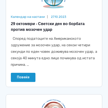
Календар на настани
27.10.2023
29 октомври - Светски ден во борбата
против мозочен удар
Според податоците на Американското
здружение за мозочен удар, на секои четири
секунди по еден човек доживува мозочен удар, а
секоја 40 минута едно лице починува од истата
причина. ...
Повеќе