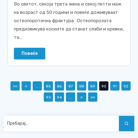
Во светот, секоја трета жена и секој петти маж
на возраст од 50 години и повеќе доживуваат
остеопоротична фрактура. Остеопорозата
предизвикува коските да станат слаби и кревки,
та...
Повеќе
««
«
…
85
86
87
88
89
90
91
92
93
94
…
»
»»