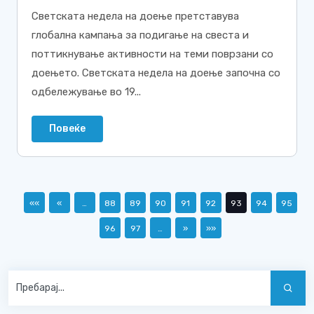
Светската недела на доење претставува
глобална кампања за подигање на свеста и
поттикнување активности на теми поврзани со
доењето. Светската недела на доење започна со
одбележување во 19...
Повеќе
««
«
…
88
89
90
91
92
93
94
95
96
97
…
»
»»