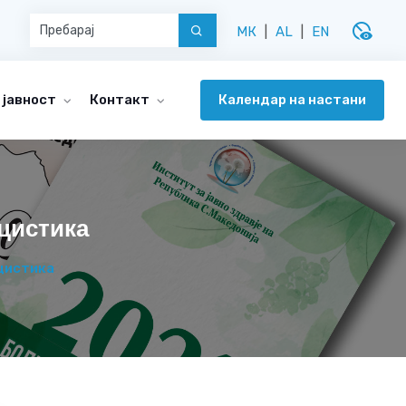
disabled_visible
МК
|
AL
|
EN
Календар на настани
 јавност
Контакт
цистика
цистика