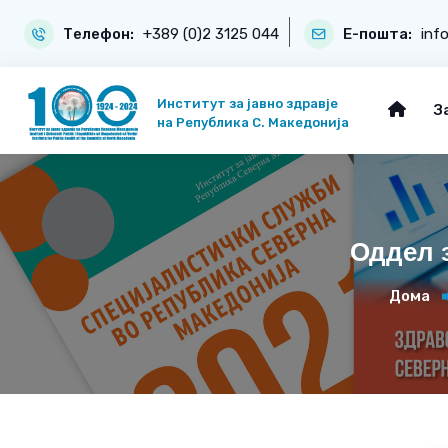
Телефон:
+389 (0)2 3125 044
Е-пошта:
inf
Институт за јавно здравје
З
на Република С. Македонија
Оддел з
Дома