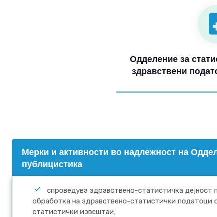
Одделение за стати
здравствени подат
Mерки и активности во надлежност на Оддел
публицистика
спроведува здравствено-статистичка дејност п
обработка на здравствено-статистички податоци 
статистички извештаи;