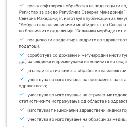
преку софтверска обработка на податоци ги во
Регистар за рак во Република Северна Македонија”,
Северна Македонија”, изготвува публикации за лек
“Амбулантно поликлинички морбидитет во Северна 
во болничките одделенија “Болнички морбидитет и
прецизно ги евидентира кадрите во здравствот
податоци;
соработува со државни и меѓународни институц
др.) за следење и применување на новините во своја
ја следи статистичката обработка на извештаи
учествува во изготвување на програмите за ст
здравството;
учествува во изготвување на стручно-методол
статистичките истражувања од областа на здравс
изготвуваат национални здравствени индикато
учествува во изготвување на обрасци за медиц