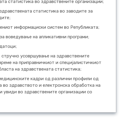
ата статистика во здравствените организации;
 здравствената статистика во заводите за
дите;
вениот информациски систем во Републиката;
 за воведување на апликативни програми;
одатоци;
а стручно усовршување на здравствените
време на приправничкиот и специјалистичкиот
бласта на здравствената статистика;
 медицинските кадри од различни профили од
а во здравството и електронска обработка на
ки увиди во здравствените организации со