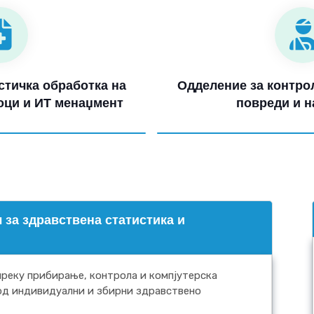
стичка обработка на
Одделение за контрол
оци и ИТ менаџмент
повреди и н
 за здравствена статистика и
реку прибирање, контрола и компјутерска
од индивидуални и збирни здравствено