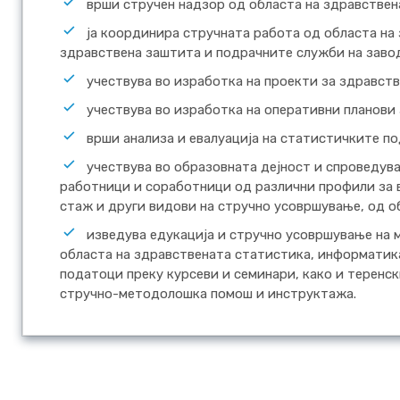
врши стручен надзор од областа на здравствен
ја координира стручната работа од областа на
здравствена заштита и подрачните служби на заво
учествува во изработка на проекти за здравст
учествува во изработка на оперативни планови
врши анализа и евалуација на статистичките п
учествува во образовната дејност и спроведув
работници и соработници од различни профили за 
стаж и други видови на стручно усовршување, од о
изведува едукација и стручно усовршување на
областа на здравствената статистика, информатик
податоци преку курсеви и семинари, како и теренс
стручно-методолошка помош и инструктажа.