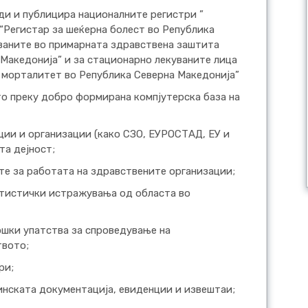
ди и публицира националните регистри ”
 “Регистар за шеќерна болест во Република
уваните во примарната здравствена заштита
Македонија” и за стационарно лекуваните лица
 морталитет во Република Северна Македонија”
о преку добро формирана компјутерска база на
ии и организации (како СЗО, ЕУРОСТАД, ЕУ и
та дејност;
те за работата на здравствените организации;
атистички истражувања од областа во
ошки упатства за спроведување на
твото;
ри;
инската документација, евиденции и извештаи;