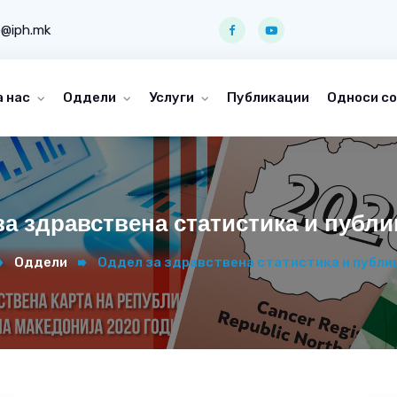
o@iph.mk
а нас
Оддели
Услуги
Публикации
Односи со
а здравствена статистика и публи
Оддели
Оддел за здравствена статистика и публи