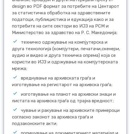
design во PDF формат за потребите на Центарот
за статистичка обработка на здравствените
податоци, публицистика и едукација како и за
потребите на сите сектори во ИЈЗ на РСМ и
Министерство за здравство на Р. С. Македонија;
техничко одржување на компјутерска и
друга технологија (компјутери, печатачи,скенери,
аудио и видео и друга техничка опрема) која се
користи во ИЈЗ и одржување на компјутерската
мрежа;
вреднување на архивската граѓа и
изготвување на регистарот на архивска граѓа;
изготвување на планот на архивски знаци и
листата на архивска граѓа од трајна вредност;
чување и ракување на архивските примероци
согласно законот за архивска граѓа и
подзаконските акти;
попишување на документарниот материјал и