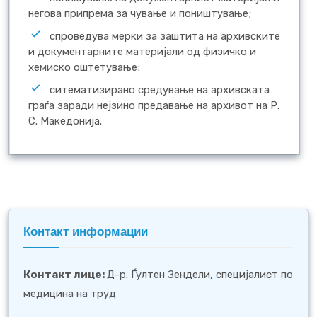
негова припрема за чување и поништување;
спроведува мерки за заштита на архивските
и документарните материјали од физичко и
хемиско оштетување;
ситематизирано средување на архивската
граѓа заради нејзино предавање на архивот на Р.
С. Македонија.
Контакт информации
Контакт лице
:
Д-р. Ѓултен Зендели, специјалист по
медицина на труд