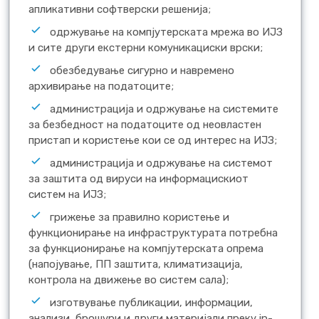
апликативни софтверски решенија;
одржување на компјутерската мрежа во ИЈЗ
и сите други екстерни комуникациски врски;
обезбедување сигурно и навремено
архивирање на податоците;
администрација и одржување на системите
за безбедност на податоците од неовластен
пристап и користење кои се од интерес на ИЈЗ;
администрација и одржување на системот
за заштита од вируси на информацискиот
систем на ИЈЗ;
грижење за правилно користење и
функционирање на инфраструктурата потребна
за функционирање на компјутерската опрема
(напојување, ПП заштита, климатизација,
контрола на движење во систем сала);
изготвување публикации, информации,
анализи, брошури и други материјали преку in-