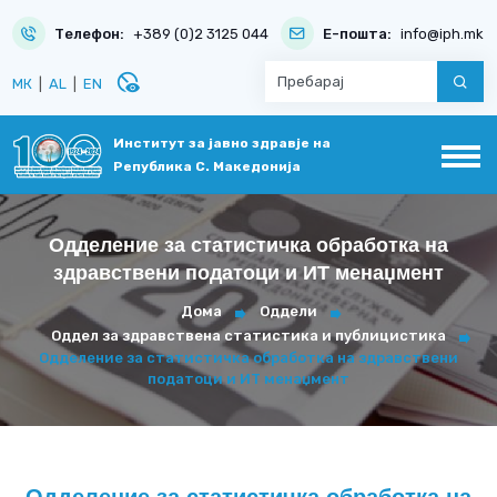
Телефон:
+389 (0)2 3125 044
Е-пошта:
info@iph.mk
disabled_visible
МК
|
AL
|
EN
Институт за јавно здравје на
Република С. Македонија
Одделение за статистичка обработка на
здравствени податоци и ИТ менаџмент
Дома
Оддели
Оддел за здравствена статистика и публицистика
Одделение за статистичка обработка на здравствени
податоци и ИТ менаџмент