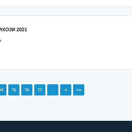
ИХОЗИ 2021
и
14
15
16
17
…
»
»»