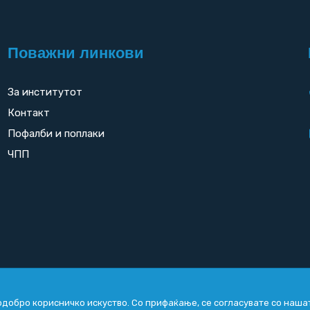
Поважни линкови
За институтот
Контакт
Пофалби и поплаки
ЧПП
добро корисничко искуство. Со прифаќање, се согласувате со наша
Copyright
2026. All rights reserved by
UNET
.