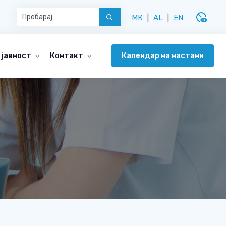
disabled_visible
МК
|
AL
|
EN
Календар на настани
 јавност
Контакт