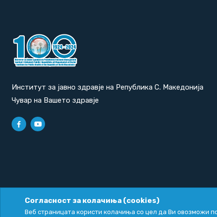
Институт за јавно здравје на Република С. Македонија
Чувар на Вашето здравје
Согласност за колачиња (cookies)
Политика за приватност
|
Политика за колачиња
Веб страницата користи колачиња со цел да Ви овозможи по