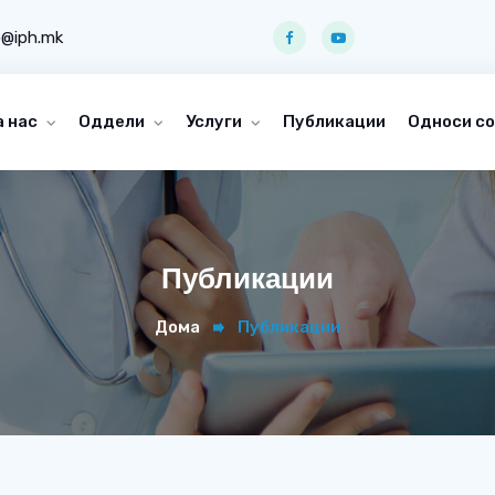
o@iph.mk
а нас
Оддели
Услуги
Публикации
Односи со
Публикации
Дома
Публикации