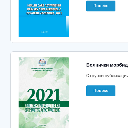
Повеќе
Болнички морбиди
Стручни публикаци
Повеќе