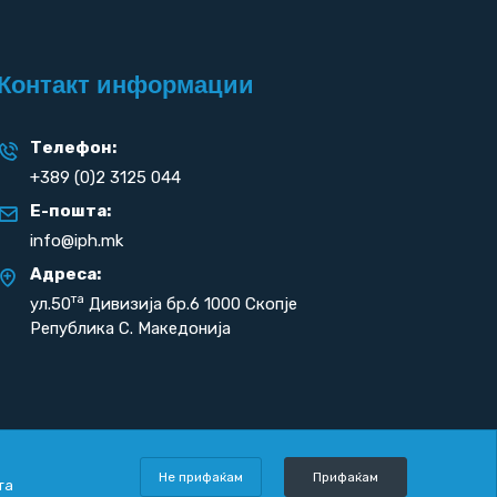
Контакт информации
Телефон:
+389 (0)2 3125 044
Е-пошта:
info@iph.mk
Адреса:
та
ул.50
Дивизија бр.6 1000 Скопје
Република С. Македонија
Не прифаќам
Прифаќам
та