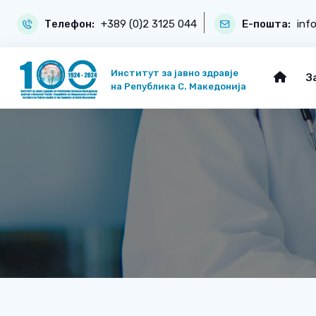
Телефон:
+389 (0)2 3125 044
Е-пошта:
inf
Институт за јавно здравје
З
на Република С. Македонија