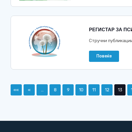
РЕГИСТАР ЗА ПС
Стручни публикаци
Повеќе
««
«
…
8
9
10
11
12
13