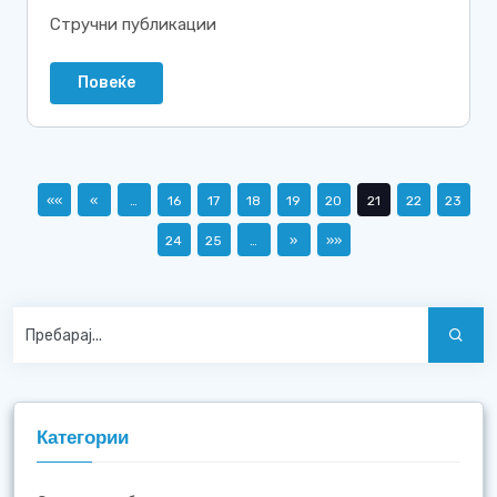
Стручни публикации
Повеќе
««
«
…
16
17
18
19
20
21
22
23
24
25
…
»
»»
Категории