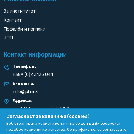
За институтот
Контакт
Пофалби и поплаки
ЧПП
Контакт информации
Телефон:
+389 (0)2 3125 044
Е-пошта:
info@iph.mk
Адреса:
та
ул.50
Дивизија бр.6 1000 Скопје
Република С. Македонија
Согласност за колачиња (cookies)
Веб страницата користи колачиња со цел да Ви овозможи
подобро корисничко искуство. Со прифаќање, се согласувате