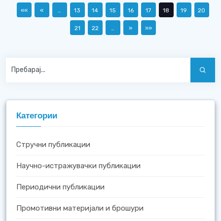
««
«
…
13
14
15
16
17
18
19
20
21
22
…
»
»»
Категории
Стручни публикации
Научно-истражувачки публикации
Периодични публикации
Промотивни материјали и брошури