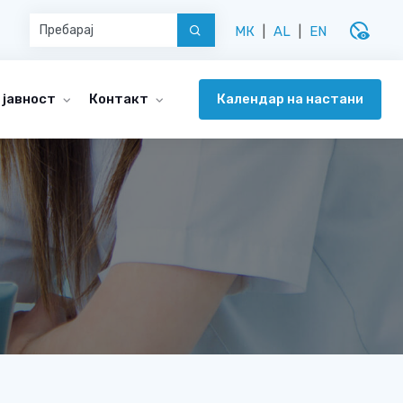
disabled_visible
МК
|
AL
|
EN
Календар на настани
 јавност
Контакт