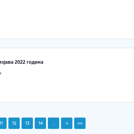
зјава 2022 година
и
11
12
13
14
…
»
»»