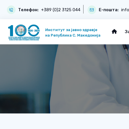
Телефон:
+389 (0)2 3125 044
Е-пошта:
inf
Институт за јавно здравје
З
на Република С. Македонија