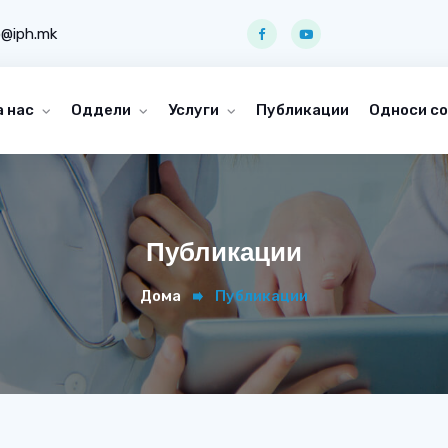
o@iph.mk
а нас
Оддели
Услуги
Публикации
Односи со
Публикации
Дома
Публикации