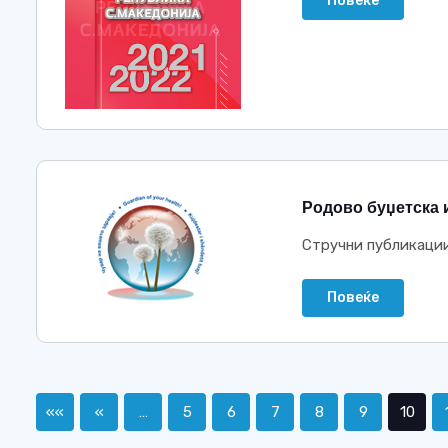
Повеќе
Родово буџетска и
Стручни публикаци
Повеќе
««
«
…
5
6
7
8
9
10