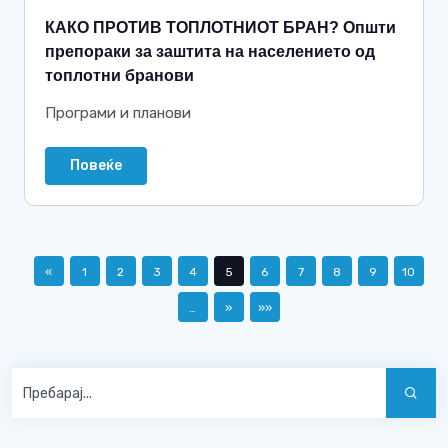
КАКО ПРОТИВ ТОПЛОТНИОТ БРАН? Општи
препораки за заштита на населението од
топлотни бранови
Програми и планови
Повеќе
«
1
2
3
4
5
6
7
8
9
10
…
»
»»