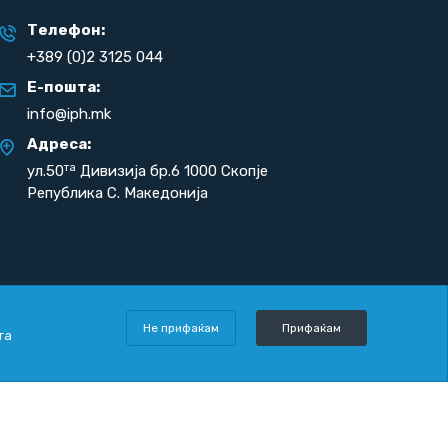
Телефон:
+389 (0)2 3125 044
Е-пошта:
info@iph.mk
Адреса:
та
ул.50
Дивизија бр.6 1000 Скопје
Република С. Македонија
Не прифаќам
Прифаќам
та