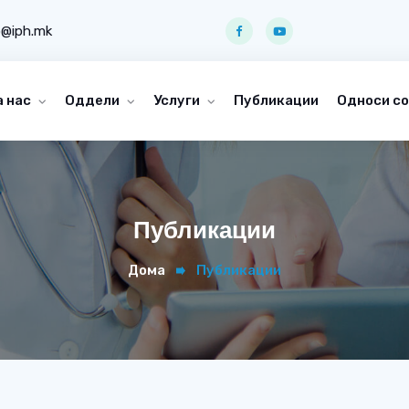
o@iph.mk
а нас
Оддели
Услуги
Публикации
Односи со
Публикации
Дома
Публикации