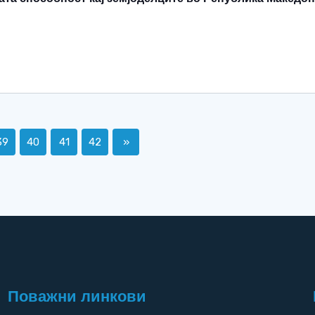
39
40
41
42
»
Поважни линкови