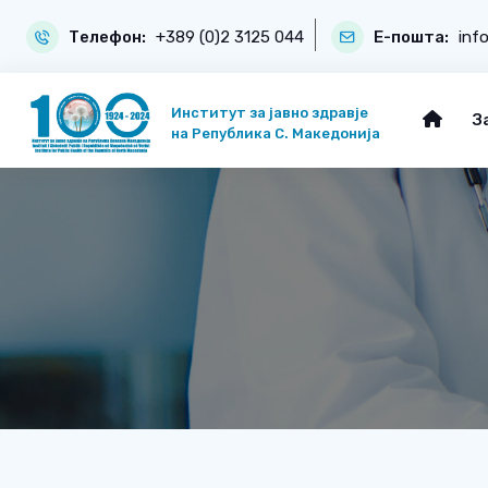
Телефон:
+389 (0)2 3125 044
Е-пошта:
inf
Институт за јавно здравје
З
на Република С. Македонија