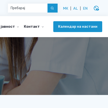
disabled_visible
МК
|
AL
|
EN
Календар на настани
 јавност
Контакт