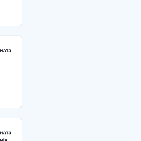
ната
ната
ија