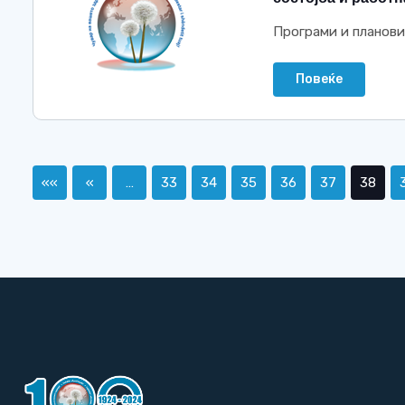
Програми и планови
Повеќе
««
«
…
33
34
35
36
37
38