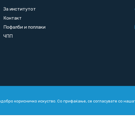
За институтот
Контакт
Пофалби и поплаки
ЧПП
добро корисничко искуство. Со прифаќање, се согласувате со наша
Copyright
2026. All rights reserved by
UNET
.