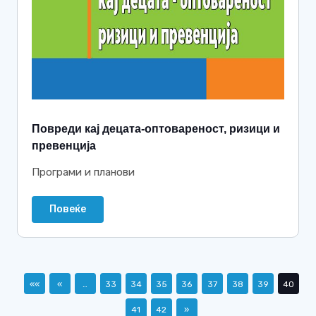
Повреди кај децата-оптовареност, ризици и
превенција
Програми и планови
Повеќе
««
«
…
33
34
35
36
37
38
39
40
41
42
»