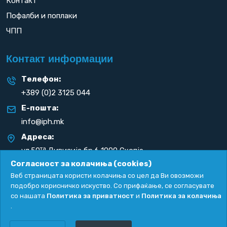
Контакт
Пофалби и поплаки
ЧПП
Контакт информации
Телефон:
+389 (0)2 3125 044
Е-пошта:
info@iph.mk
Адреса:
та
ул.50
Дивизија бр.6 1000 Скопје
Република С. Македонија
Согласност за колачиња (cookies)
Веб страницата користи колачиња со цел да Ви овозможи
подобро корисничко искуство. Со прифаќање, се согласувате
со нашата
Политика за приватност
и
Политика за колачиња
.
Политика за приватност
|
Политика за колачиња