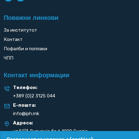
Поважни линкови
За институтот
Контакт
Пофалби и поплаки
ЧПП
Контакт информации
Телефон:
+389 (0)2 3125 044
Е-пошта:
info@iph.mk
Адреса:
та
ул.50
Дивизија бр.6 1000 Скопје
Република С. Македонија