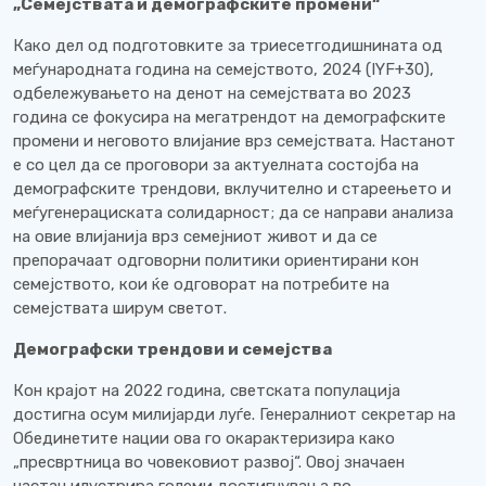
„Семејствата и демографските промени“
Како дел од подготовките за триесетгодишнината од
меѓународната година на семејството, 2024 (IYF+30),
одбележувањето на денот на семејствата во 2023
година се фокусира на мегатрендот на демографските
промени и неговото влијание врз семејствата. Настанот
е со цел да се проговори за актуелната состојба на
демографските трендови, вклучително и стареењето и
меѓугенерациската солидарност; да се направи анализа
на овие влијанија врз семејниот живот и да се
препорачаат одговорни политики ориентирани кон
семејството, кои ќе одговорат на потребите на
семејствата ширум светот.
Демографски трендови и семејства
Кон крајот на 2022 година, светската популација
достигна осум милијарди луѓе. Генералниот секретар на
Обединетите нации ова го окарактеризира како
„пресвртница во човековиот развој“. Овој значаен