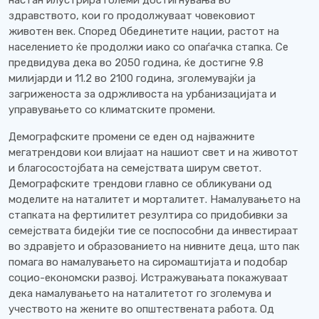
настан илустрира големи достигнувања во
здравството, кои го продолжуваат човековиот
животен век. Според Обединетите нации, растот на
населението ќе продолжи иако со опаѓачка стапка. Се
предвидува дека во 2050 година, ќе достигне 9.8
милијарди и 11.2 во 2100 година, зголемувајќи ја
загриженоста за одржливоста на урбанизацијата и
управувањето со климатските промени.
Демографските промени се еден од најважните
мегатрендови кои влијаат на нашиот свет и на животот
и благосостојбата на семејствата ширум светот.
Демографските трендови главно се обликувани од
моделите на наталитет и морталитет. Намалувањето на
стапката на фертилитет резултира со придобивки за
семејствата бидејќи тие се поспособни да инвестираат
во здравјето и образованието на нивните деца, што пак
помага во намалувањето на сиромаштијата и подобар
социо-економски развој. Истражувањата покажуваат
дека намалувањето на наталитетот го зголемува и
учеството на жените во општествената работа. Од