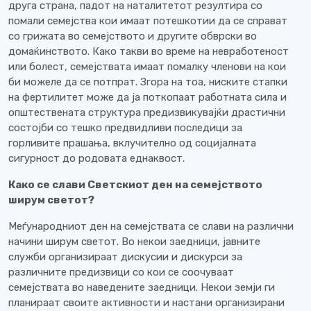
друга страна, падот на наталитетот резултира со
помали семејства кои имаат потешкотии да се справат
со грижата во семејството и другите обврски во
домаќинството. Како такви во време на невработеност
или болест, семејствата имаат помалку членови на кои
би можеле да се потпрат. Згора на тоа, ниските стапки
на фертилитет може да ја поткопаат работната сила и
општествената структура предизвикувајќи драстични
состојби со тешко предвидливи последици за
горливите прашања, вклучително од социјалната
сигурност до родовата еднаквост.
Како се слави Светскиот ден на семејството
ширум светот?
Меѓународниот ден на семејствата се слави на различни
начини ширум светот. Во некои заедници, јавните
служби организираат дискусии и дискурси за
различните предизвици со кои се соочуваат
семејствата во наведените заедници. Некои земји ги
планираат своите активности и настани организирани