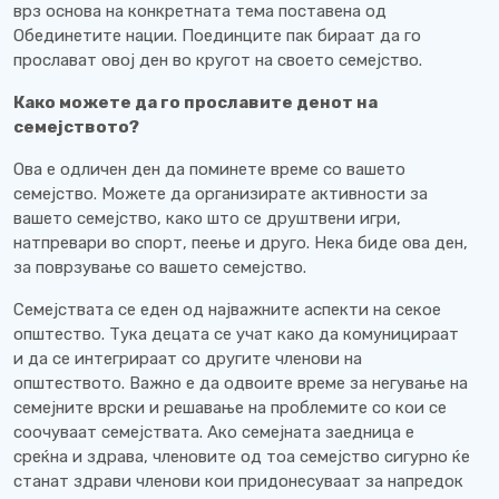
врз основа на конкретната тема поставена од
Обединетите нации. Поединците пак бираат да го
прослават овој ден во кругот на своето семејство.
Како можете да го прославите денот на
семејството?
Ова е одличен ден да поминете време со вашето
семејство. Можете да организирате активности за
вашето семејство, како што се друштвени игри,
натпревари во спорт, пеење и друго. Нека биде ова ден,
за поврзување со вашето семејство.
Семејствата се еден од најважните аспекти на секое
општество. Тука децата се учат како да комуницираат
и да се интегрираат со другите членови на
општеството. Важно е да одвоите време за негување на
семејните врски и решавање на проблемите со кои се
соочуваат семејствата. Ако семејната заедница е
среќна и здрава, членовите од тоа семејство сигурно ќе
станат здрави членови кои придонесуваат за напредок