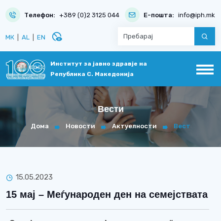
Телефон:
+389 (0)2 3125 044
Е-пошта:
info@iph.mk
disabled_visible
МК
|
AL
|
EN
Институт за јавно здравје на
Република С. Македонија
Вести
Дома
Новости
Актуелности
Вест
15.05.2023
15 мај – Меѓународен ден на семејствата