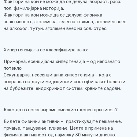
Фактори на кои не може да се делува: возраст, раса,
пол, фамилијарна историја.
Фактори на кои може да се делува: физичка
неактивност, зголемена телесна тежина, зголемен внес
на алкохол, тутун, зголемен внес на сол, стрес.
Хипертензијата се класифицира како:
Примарна, есенцијална хипертензија – од непознато
потекло
Секундарна, неесенцијална хипертензија – која е
поврзана со други медицински состојби како: болести
на бубрезите, ендокриниот систем, крвните садови.
Како да го превенираме високиот крвен притисок?
Бидете физички активни – практикувајте пешачење,
трчање, танцување, пливање. Целта е примена на
физичка активност од најмалку 30 минути дневно.