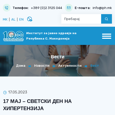
Телефон:
+389 (0)2 3125 044
Е-пошта:
info@iph.mk
disabled_visible
МК
|
AL
|
EN
Институт за јавно здравје на
Република С. Македонија
Вести
Дома
Новости
Актуелности
Вест
17.05.2023
17 МАЈ – СВЕТСКИ ДЕН НА
ХИПЕРТЕНЗИЈА