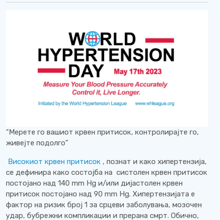
“Мерете го вашиот крвен притисок, контролирајте го,
живејте подолго”
Високиот крвен притисок
, познат и како хипертензија,
се дефинира како состојба на систолен крвен притисок
постојано над 140 mm Hg и/или дијастолен крвен
притисок постојано над 90 mm Hg. Хипертензијата е
фактор на ризик број 1 за срцеви заболувања, мозочен
удар, бубрежни компликации и прерана смрт. Обично,