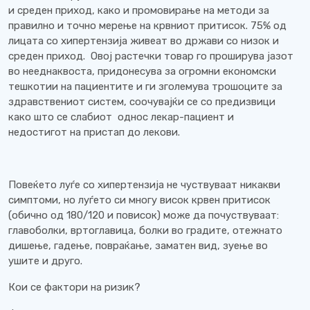
и среден приход, како и промовирање на методи за
правилно и точно мерење на крвниот притисок. 75% од
лицата со хипертензија живеат во држави со низок и
среден приход. Овој растечки товар го проширува јазот
во нееднаквоста, придонесува за огромни економски
тешкотии на пациентите и ги зголемува трошоците за
здравствениот систем, соочувајќи се со предизвици
како што се слабиот однос лекар-пациент и
недостигот на пристап до лекови.
Повеќето луѓе со хипертензија не чуствуваат никакви
симптоми, но луѓето си многу висок крвен притисок
(обично од 180/120 и повисок) може да почуствуваат:
главоболки, вртоглавица, болки во градите, отежнато
дишење, гадење, повраќање, заматен вид, зуење во
ушите и друго.
Кои се фактори на ризик?