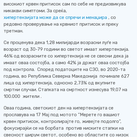
високиот крвен притисок сам по себе не предизвикува
никакви симптоми. За среќа,
хипертензијата може да се спречи и менаџира
, со
редовно проверување на крвниот притисок и преку
третман.
Се проценува дека 1,28 милијарди возрасни луѓе на
возраст од 30-79 години во светот имаат хипертензија.
46% од возрасните со хипертензија не се свесни дека ја
имаат оваа состојба, a само 42% ја држат оваа состојба
под контрола. Според податоците на СЗО, во 2020-та
година, во Република Северна Македонија починале 627
лица од хипертензија, односно 2,73% од вкупните
смртни случаи. Стапката на смртност изнесува 19,07 на
100.000 жители .
Оваа година, светскиот ден на хипертензијата се
прославува на 17 Мај под мотото “Мерете го вашиот
крвен притисок, контролирајте го, живејте подолго”,
фокусирајќи се на борбата против ниските стапки на
свесност ширум светот, особено во областите со низок