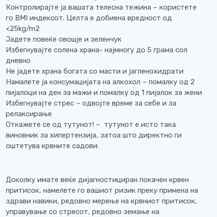
Контролирајте ја вашата телесна тежина – користете
го BMI индексот. Целта е добиена вредност од
<25kg/m2
Јадете повеќе овошје и зеленчук
Избегнувајте солена храна- најмногу до 5 грама сол
дневно
Не јадете храна богата со масти и јагленохидрати
Намалете ја консумацијата на алкохол – помалку од 2
пијалоци на ден за мажи и помалку од 1 пијалок за жени
Избегнувајте стрес – одвојте време за себе и за
релаксирање
Откажете се од тутунот! – тутунот е исто така
виновник за хипертензија, затоа што директно ги
оштетува крвните садови.
Доколку имате веќе дијагностициран покачен крвен
притисок, намелете го вашиот ризик преку примена на
здрави навики, редовно мерење на крвниот притисок,
управување со стресот, редовно земање на