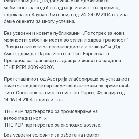
Работилницата „Подобрување на одржливата
мобилност за подобро здравје и животна средина„
одржана во Каунaс, Литванија од 24-24.09.2104 година
беше оценета за многу успешна.
Беа усвоени и новите публикации „Потстрек за нови
можности: работни места во зелен и здрав транспорт“,
„Знаци и сигнали за велосипедисти и пешаци“ и „Од
Амстердам до Париз и потоа: Пан-Европската
Програма за транспорт, здравје и животна средина
(ТНЕ РЕР) 2009-2020“.
Претставникот од Австрија елаборираше за успешниот
почеток на двете партнерства лансирани за време на 4-
тиот Состанок на високо ниво во Париз, Франција од
14-16.04.2104 година и тоа:
ТНЕ РЕР партнерство за промовирање на
велосипедизмот, и
ТНЕ РЕР партнерство за еколошко возење.
Беа усвоени условите за работа на новиот