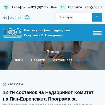
Телефон:
+389 (0)2 3125 044
Е-пошта:
info@iph.mk
disabled_visible
МК
|
AL
|
EN
Институт за јавно здравје на
Република С. Македонија
Вести
Дома
Новости
Актуелности
Вест
24.11.2014
12-ти состанок на Надзорниот Комитет
на Пан-Европската Програма за