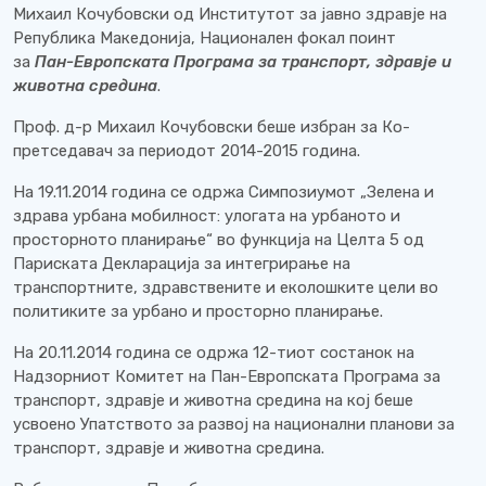
Михаил Кочубовски од Институтот за јавно здравје на
Република Македонија, Национален фокал поинт
за
Пан-Европската Програма за транспорт, здравје и
животна средина
.
Проф. д-р Михаил Кочубовски беше избран за Ко-
претседавач за периодот 2014-2015 година.
На 19.11.2014 година се одржа Симпозиумот „Зелена и
здрава урбана мобилност: улогата на урбаното и
просторното планирање“ во функција на Целта 5 од
Париската Декларација за интегрирање на
транспортните, здравствените и еколошките цели во
политиките за урбано и просторно планирање.
На 20.11.2014 година се одржа 12-тиот состанок на
Надзорниот Комитет на Пан-Европската Програма за
транспорт, здравје и животна средина на кој беше
усвоено Упатството за развој на национални планови за
транспорт, здравје и животна средина.