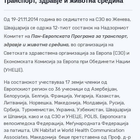
транспорт, здравје и животна средина
Oд 19-21.11.2014 година во седиштето на СЗО во Женева,
Швајцарија се одржа 12-тиот состанок на Надзорниот
Комитет на
Пан-Европската Програма за транспорт,
здравје и животна средина
,
во организација на
Светската здравствена организација за Европа (СЗО) и
Економската Комисија за Европа при Обединети Нации
(УНЕЦЕ).
На состанокот учествуваа 17 земји членки од
Европскиот регион со 36 учесници од Азербејџан,
Белорусија, Белгија, Франција, Унгарија, Казакстан,
Литванија, Норвешка, Македонија, Молдавија, Русија,
Србија, Туркменистан, Украина, Узбекистан, Швајцарија
и Шпанија, како и од СЗО и УНЕЦЕ, POLIS, Eвропската
велосипедска Федерација, Меѓународната Федерација
за патишта, UN Habitat и World Health Communication
Associates. Македонија беше претставена од Проф. д-р