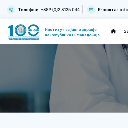
Телефон:
+389 (0)2 3125 044
Е-пошта:
inf
Институт за јавно здравје
З
на Република С. Македонија