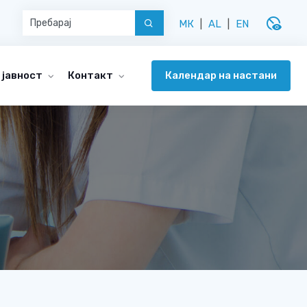
disabled_visible
МК
|
AL
|
EN
Календар на настани
 јавност
Контакт