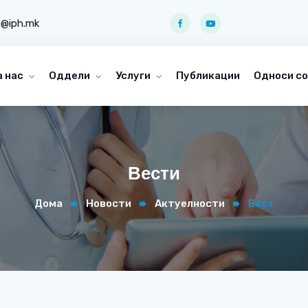
o@iph.mk
а нас
Оддели
Услуги
Публикации
Односи со
Вести
Дома
Новости
Актуелности
Вест