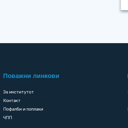
Поважни линкови
За институтот
Контакт
Пофалби и поплаки
ЧПП