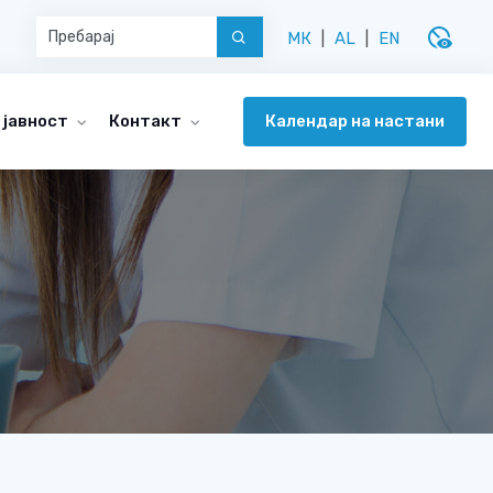
disabled_visible
МК
|
AL
|
EN
Календар на настани
 јавност
Контакт