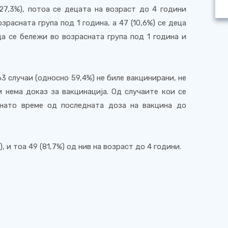
(27,3%), потоа се децата на возраст до 4 години
озрасната група под 1 година, а 47 (10,6%) се деца
ца се бележи во возрасната група под 1 година и
63 случаи (односно 59,4%) не биле вакцинирани, не
 нема доказ за вакцинација. Од случаите кои се
инато време од последната доза на вакцина до
, и тоа 49 (81,7%) од нив на возраст до 4 години.