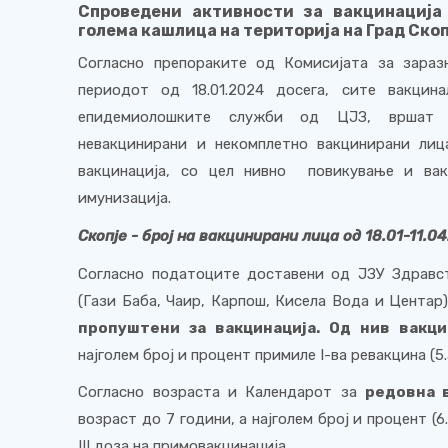
Спроведени активности за вакцинација
голема кашлица на територија на Град Ско
Согласно препораките од Комисијата за зараз
периодот од 18.01.2024 досега, сите вакцин
епидемиолошките служби од ЦЈЗ, вршат и
невакцинирани и некомплетно вакцинирани лиц
вакцинација, со цел нивно
повикување и вак
имунизација.
Скопје - број на вакцинирани лица од 18.01-11.0
4
Согласно податоците доставени од ЈЗУ Здравст
(Гази Баба
,
Чаир, Карпош, Кисела Вода и Центар)
пропуштен
и
за вакцинација
.
O
д нив вакци
најголем број и процент примиле
I
-
ва ревакцина (
5
Согласно возраста и Календарот за
редовна в
возраст до 7 години, а најголем број и процент (6
III
доза на примовакцинација.