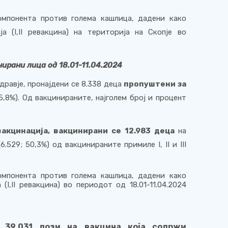
омпонента против голема кашлица, дадени како
ја (
I
,
II
ревакцина) на територија на Скопје во
нирани лица од 18.01-11.0
4
.2024
равје, пронајдени се 8.338 деца
пропуштени за
5
,8%). Од вакцинираните, најголем број и процент
акцинација, вакцинирани се 1
2
.983 деца
на
(
6
.529; 50,3%) од вакцинираните примиле
I
,
II
и
III
омпонента против голема кашлица, дадени како
 (I,II ревакцина) во периодот од 18.01-11.0
4
.2024
о 39.031 дози на вакцина која содржи