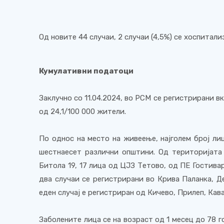
Од новите 44 случаи, 2 случаи (4,5%) се хоспитали
Кумулативни податоци
Заклучно со 11.04.2024, во РСМ се регистрирани в
од 24,1/100 000 жители.
По однос на место на живеење, најголем број лиц
шестнаесет различни општини. Од територијата
Битола
1
9, 1
7
лица од ЦЈЗ Тетово, од ПЕ Гостива
два случаи се регистрирани во Крива Паланка, Д
еден случај е регистриран од Кичево, Прилеп, Кав
Заболените лица се на возраст од 1 месец до 78 го