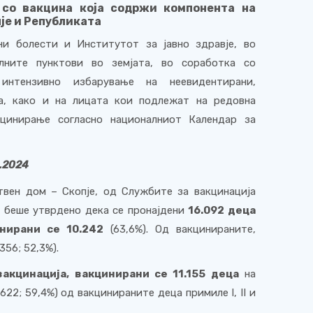
 со вакцина која содржи компонента на
пје и Републиката
ни болести и Институтот за јавно здравје, во
алните пунктови во земјата, во соработка со
нтензивно избарување на неевидентирани,
а, како и на лицата кои подлежат на редовна
цинирање согласно националниот Календар за
.2024
вен дом – Скопје, од Службите за вакцинација
 беше утврдено дека се пронајдени
16.092 деца
нирани се 10.242
(63,6%). Од вакцинираните,
.356; 52,3%).
акцинација, вакцинирани се 11.155 деца
на
.622;
59
,4%) од вакцинираните деца примиле
I
,
II
и