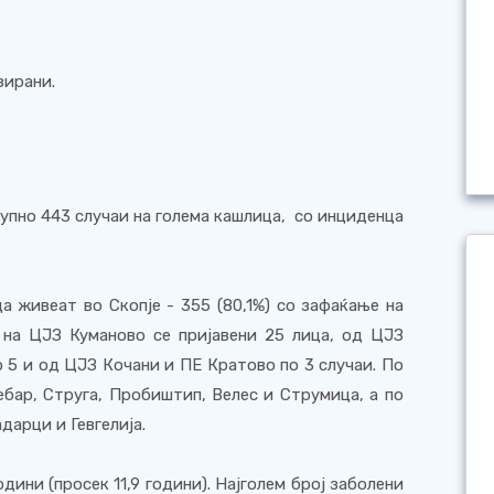
зирани.
купно 443 случаи на голема кашлица,
со инциденца
а живеат во Скопје - 355 (80,1%) со зафаќање на
 на ЦЈЗ Куманово се пријавени 25 лица, од ЦЈЗ
р
5
и од ЦЈЗ Кочани и ПЕ Кратово по 3 случаи. По
ебар, Струга, Пробиштип
,
Велес и Струмица, а по
адарци и Гевгелија
.
дини (просек 11,9 години). Најголем број заболени