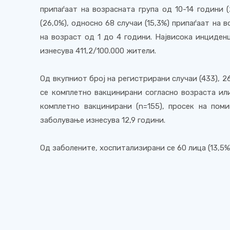
припаѓаат на возрасната група од 10-14 години 
(26,0%), односно 68 случаи (15,3%) припаѓаат на в
на возраст од 1 до 4 години. Највисока инциден
изнесува 411,2/100.000 жители.
Од вкупниот број на регистрирани случаи (433), 2
се комплетно вакцинирани согласно возраста или
комплетно вакцинирани (n=155), просек на пом
заболување изнесува 12,9 години.
Од заболените, хоспитализирани се 60 лица (13,5%)