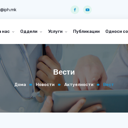
o@iph.mk
а нас
Оддели
Услуги
Публикации
Односи со
Вести
Дома
Новости
Актуелности
Вест