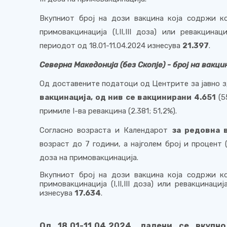
Вкупниот број на дози вакцина која содржи к
примовакцинација (
I
,
II
,
III
доза) или ревакцинаци
периодот од 18.01-11.0
4
.2024 изнесува
2
1.397
.
Северна Македонија (без Скопје) - број на вакци
Од доставените податоци од Центрите за јавно зд
вакцинација, од нив се вакцинирани 4.651
(5
примиле
I
-
ва ревакцина (2.
3
81; 5
1
,2%).
Согласно возраста и Календарот
за редовна в
возраст до 7 години, а најголем број и процент 
доза на примовакцинација.
Вкупниот број на дози вакцина која содржи к
примовакцинација (I,II,III доза) или ревакцинација
изнесува
17.634
.
Од 18.01-11.04.2024, дадени се вкупн