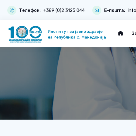
Телефон:
+389 (0)2 3125 044
Е-пошта:
inf
Институт за јавно здравје
З
на Република С. Македонија