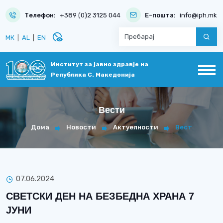
Телефон:
+389 (0)2 3125 044
Е-пошта:
info@iph.mk
disabled_visible
МК
|
AL
|
EN
Институт за јавно здравје на
Република С. Македонија
Вести
Дома
Новости
Актуелности
Вест
07.06.2024
СВЕТСКИ ДЕН НА БЕЗБЕДНА ХРАНА 7
ЈУНИ