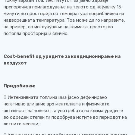
Токму заради тоа, Институтот за јавно здравје
препорачува прилагодување на телото од најмалку 15
минути во просторија со температура поприближна на
надворешната температура. Тоа може да го направите,
на пример, со исклучување на климата, престој во
потопла просторија и слично.
Cost-benefit од уредите за кондиционирање на
воздухот
Придобивки:
 Интензивната топлина има јасно дефинирано
негативно влијание врз менталната и физичката
активност на човекот, а употребата на клима уредите
во одреден степен ги подобрува истите во периодот на
летните месеци;