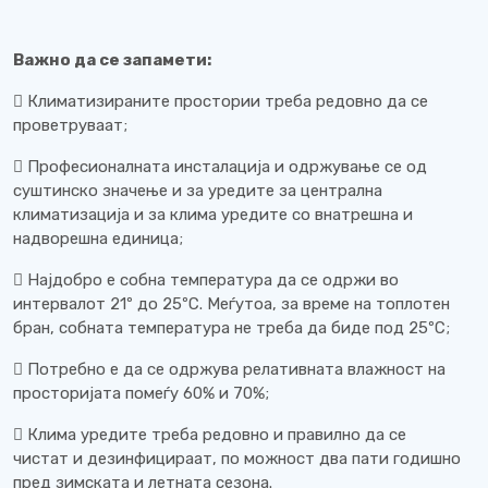
Важно да се запамети:
 Климатизираните простории треба редовно да се
проветруваат;
 Професионалната инсталација и одржување се од
суштинско значење и за уредите за централна
климатизација и за клима уредите со внатрешна и
надворешна единица;
 Најдобро е собна температура да се одржи во
интервалот 21º до 25ºC. Меѓутоа, за време на топлотен
бран, собната температура не треба да биде под 25ºC;
 Потребно е да се одржува релативната влажност на
просторијата помеѓу 60% и 70%;
 Клима уредите треба редовно и правилно да се
чистат и дезинфицираат, по можност два пати годишно
пред зимската и летната сезона.