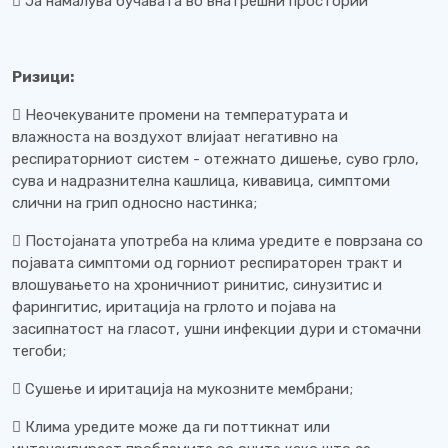
 Ја намалува бучавата во внатрешни простории
Ризици:
 Неочекуваните промени на температурата и
влажноста на воздухот влијаат негативно на
респираторниот систем - отежнато дишење, суво грло,
сува и надразнителна кашлица, кивавица, симптоми
слични на грип односно настинка;
 Постојаната употреба на клима уредите е поврзана со
појавата симптоми од горниот респираторен тракт и
влошувањето на хроничниот ринитис, синузитис и
фарингитис, иритација на грлото и појава на
засипнатост на гласот, ушни инфекции дури и стомачни
тегоби;
 Сушење и иритација на мукозните мембрани;
 Клима уредите може да ги поттикнат или