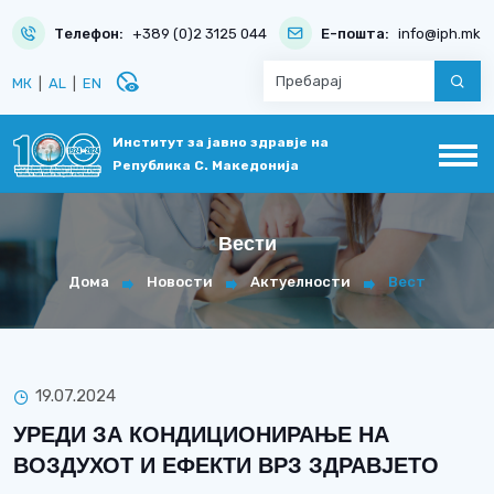
Телефон:
+389 (0)2 3125 044
Е-пошта:
info@iph.mk
disabled_visible
МК
|
AL
|
EN
Институт за јавно здравје на
Република С. Македонија
Вести
Дома
Новости
Актуелности
Вест
19.07.2024
УРЕДИ ЗА КОНДИЦИОНИРАЊЕ НА
ВОЗДУХОТ И ЕФЕКТИ ВРЗ ЗДРАВЈЕТО