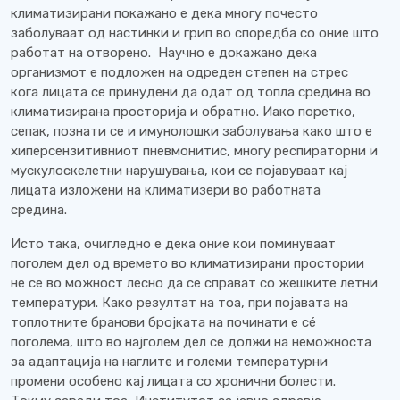
климатизирани покажано е дека многу почесто
заболуваат од настинки и грип во споредба со оние што
работат на отворено. Научно е докажано дека
организмот е подложен на одреден степен на стрес
кога лицата се принудени да одат од топла средина во
климатизирана просторија и обратно. Иако поретко,
сепак, познати се и имунолошки заболувања како што е
хиперсензитивниот пневмонитис, многу респираторни и
мускулоскелетни нарушувања, кои се појавуваат кај
лицата изложени на климатизери во работната
средина.
Исто така, очигледно е дека оние кои поминуваат
поголем дел од времето во климатизирани простории
не се во можност лесно да се справат со жешките летни
температури. Како резултат на тоа, при појавата на
топлотните бранови бројката на починати е сé
поголема, што во најголем дел се должи на неможноста
за адаптација на наглите и големи температурни
промени особено кај лицата со хронични болести.