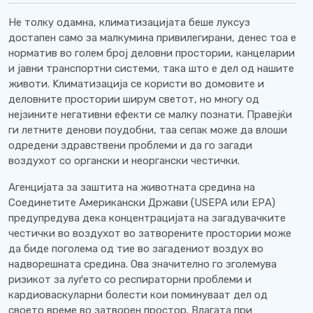
Не толку одамна, климатизацијата беше луксуз
достапен само за малкумина привилегирани, денес тоа е
норматив во голем број деловни простории, канцеларии
и јавни транспортни системи, така што е дел од нашите
животи. Kлиматизација се користи во домовите и
деловните простории ширум светот, но многу од
нејзините негативни ефекти се малку познати. Правејќи
ги летните денови поудобни, таа сепак може да влоши
одредени здравствени проблеми и да го загади
воздухот со органски и неоргански честички.
Агенцијата за заштита на животната средина на
Соединетите Американски Држави (USEPA или ЕРА)
предупредува дека концентрацијата на загадувачките
честички во воздухот во затворените простории може
да биде поголема од тие во загадениот воздух во
надворешната средина. Ова значително го зголемува
ризикот за луѓето со респираторни проблеми и
кардиоваскуларни болести кои поминуваат дел од
своето време во затворен простор. Влагата при