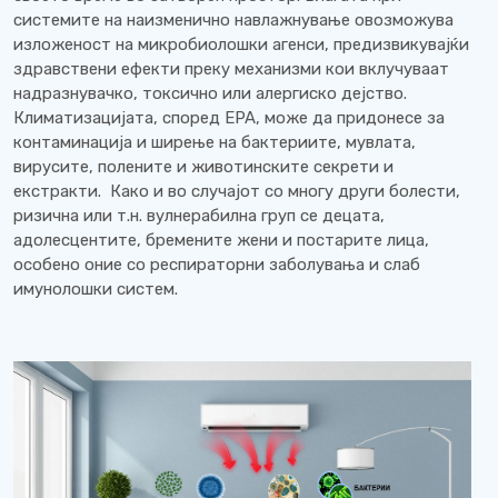
системите на наизменично навлажнување овозможува
изложеност на микробиолошки агенси, предизвикувајќи
здравствени ефекти преку механизми кои вклучуваат
надразнувачко, токсично или алергиско дејство.
Климатизацијата, според EPA, може да придонесе за
контаминација и ширење на бактериите, мувлата,
вирусите, полените и животинските секрети и
екстракти. Како и во случајот со многу други болести,
ризична или т.н. вулнерабилна груп се децата,
адолесцентите, бремените жени и постарите лица,
особено оние со респираторни заболувања и слаб
имунолошки систем.