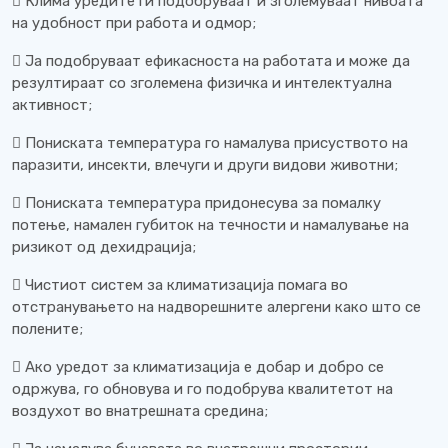
 Клима уредите ги подобруваат и зголемуваат нивоата
на удобност при работа и одмор;
 Ја подобруваат ефикасноста на работата и може да
резултираат со зголемена физичка и интелектуална
активност;
 Пониската температура го намалува присуството на
паразити, инсекти, влечуги и други видови животни;
 Пониската температура придонесува за помалку
потење, намален губиток на течности и намалување на
ризикот од дехидрација;
 Чистиот систем за климатизација помага во
отстранувањето на надворешните алергени како што се
полените;
 Ако уредот за климатизација е добар и добро се
одржува, го обновува и го подобрува квалитетот на
воздухот во внатрешната средина;