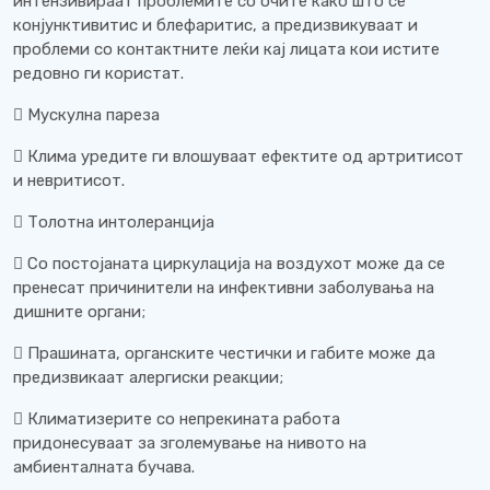
интензивираат проблемите со очите како што се
конјунктивитис и блефаритис, а предизвикуваат и
проблеми со контактните леќи кај лицата кои истите
редовно ги користат.
 Мускулна пареза
 Клима уредите ги влошуваат ефектите од артритисот
и невритисот.
 Толотна интолеранција
 Со постојаната циркулација на воздухот може да се
пренесат причинители на инфективни заболувања на
дишните органи;
 Прашината, органските честички и габите може да
предизвикаат алергиски реакции;
 Климатизерите со непрекината работа
придонесуваат за зголемување на нивото на
амбиенталната бучава.