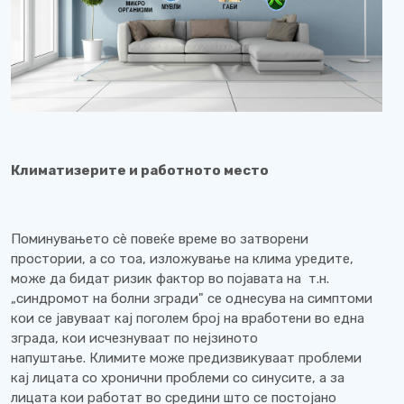
Климатизерите и работното место
Поминувањето сè повеќе време во затворени
простории, а со тоа, изложување на клима уредите,
може да бидат ризик фактор во појавата на т.н.
„синдромот на болни згради" се однесува на симптоми
кои се јавуваат кај поголем број на вработени во една
зграда, кои исчезнуваат по нејзиното
напуштање. Климите може предизвикуваат проблеми
кај лицата со хронични проблеми со синусите, а за
лицата кои работат во средини што се постојано