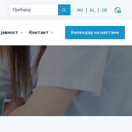
disabled_visible
МК
|
AL
|
EN
Календар на настани
 јавност
Контакт