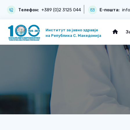
Телефон:
+389 (0)2 3125 044
Е-пошта:
inf
Институт за јавно здравје
З
на Република С. Македонија