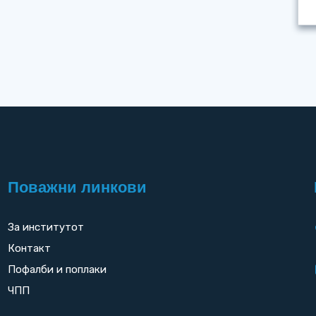
Поважни линкови
За институтот
Контакт
Пофалби и поплаки
ЧПП