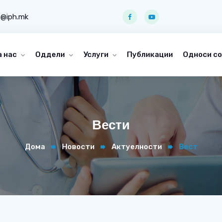
o@iph.mk
а нас
Оддели
Услуги
Публикации
Односи со
Вести
Дома
Новости
Актуелности
Вест