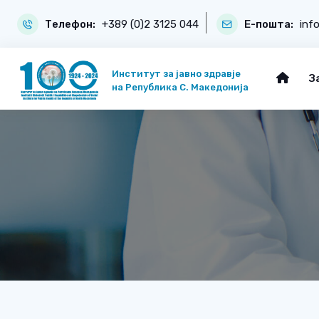
Телефон:
+389 (0)2 3125 044
Е-пошта:
inf
Институт за јавно здравје
З
на Република С. Македонија