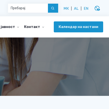
disabled_visible
МК
|
AL
|
EN
Календар на настани
 јавност
Контакт