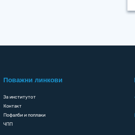
Поважни линкови
За институтот
Контакт
Пофалби и поплаки
ЧПП