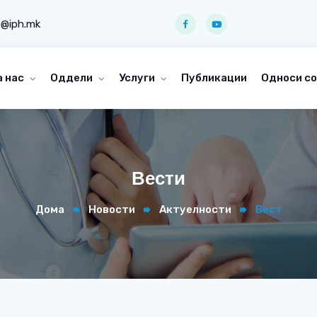
o@iph.mk
а нас
Оддели
Услуги
Публикации
Односи со
Вести
Дома
Новости
Актуелности
Вест