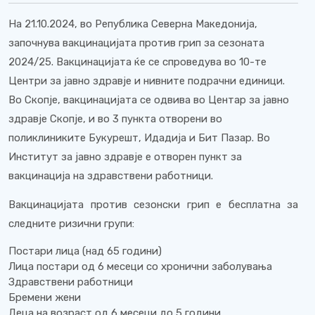
На 21.10.2024, во Република Северна Македонија,
започнува вакцинацијата против грип за сезоната
2024/25.
Вакцинацијата ќе се спроведува во 10-те
Центри за јавно здравје и нивните подрачни единици.
Во Скопје, вакцинацијата се одвива во Центар за јавно
здравје Скопје, и во 3 пункта отворени во
поликлиниките Букурешт, Идадија и Бит Пазар. Во
Институт за јавно здравје е отворен пункт за
вакцинација на здравствени работници.
Вакцинацијата против сезонски грип е бесплатна за
следните ризични групи:
Постари лица (над 65 години)
Лица постари од 6 месеци со хронични заболувања
Здравствени работници
Бремени жени
Деца на возраст од 6 месеци до 5 години.