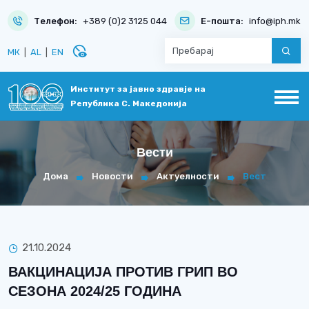
Телефон:
+389 (0)2 3125 044
Е-пошта:
info@iph.mk
disabled_visible
МК
|
AL
|
EN
Институт за јавно здравје на
Република С. Македонија
Вести
Дома
Новости
Актуелности
Вест
21.10.2024
ВАКЦИНАЦИЈА ПРОТИВ ГРИП ВО
СЕЗОНА 2024/25 ГОДИНА