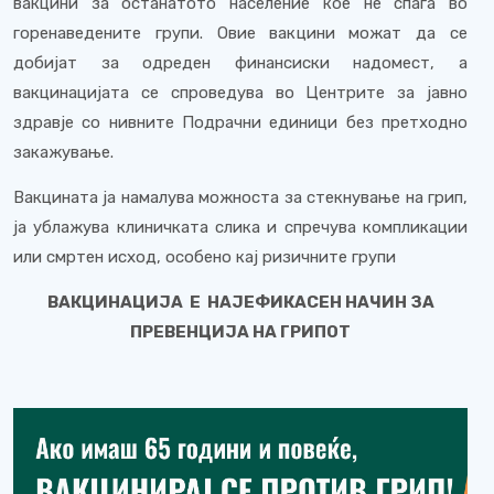
вакцини за останатото население кое не спаѓа во
горенаведените групи. Овие вакцини можат да се
добијат за одреден финансиски надомест, а
вакцинацијата се спроведува во Центрите за јавно
здравје со нивните Подрачни единици без претходно
закажување.
Вакцината ја намалува можноста за стекнување на грип,
ја ублажува клиничката слика и спречува компликации
или смртен исход, особено кај ризичните групи
ВАКЦИНАЦИЈА
Е НАЈЕФИКАСЕН НАЧИН ЗА
ПРЕВЕНЦИЈА НА ГРИПОТ