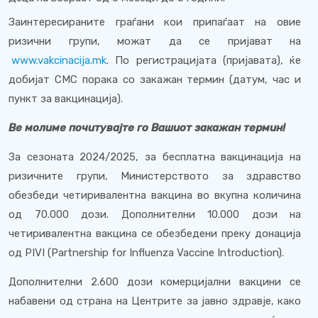
Заинтересираните граѓани кои припаѓаат на овие
ризични групи, можат да се пријават на
www.vakcinacija.mk
. По регистрацијата (пријавата), ќе
добијат СМС порака со закажан термин (датум, час и
пункт за вакцинација).
Ве молиме почитувајте го Вашиот закажан термин!
За сезоната 2024/2025, за бесплатна вакцинација на
ризичните групи, Министерството за здравство
обезбеди четиривалентна вакцина во вкупна количина
од 70.000 дози. Дополнителни 10.000 дози на
четиривалентна вакцина се обезбедени преку донација
од PIVI (Partnership for Influenza Vaccine Introduction).
Дополнителни 2.600 дози комерцијални вакцини се
набавени од страна на Центрите за јавно здравје, како