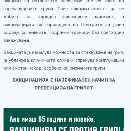
вакцини за останатото население кое не спаѓа во
горенаведените групи. Овие вакцини можат да се
добијат за одреден финансиски надомест, а
вакцинацијата се спроведува во Центрите за јавно
здравје со нивните Подрачни единици без претходно
закажување.
Вакцината ја намалува можноста за стекнување на грип,
ја ублажува клиничката слика и спречува компликации
или смртен исход, особено кај ризичните групи
ВАКЦИНАЦИЈА
Е НАЈЕФИКАСЕН НАЧИН ЗА
ПРЕВЕНЦИЈА НА ГРИПОТ