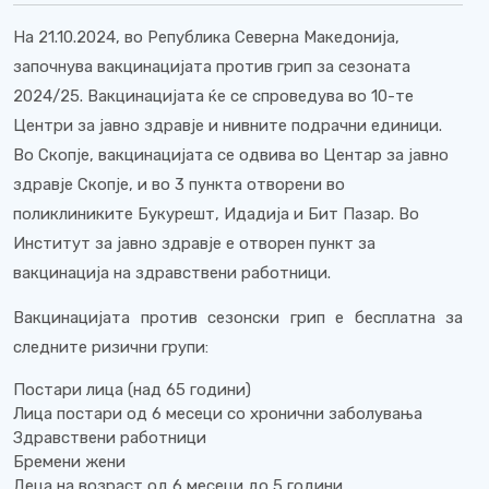
На 21.10.2024, во Република Северна Македонија,
започнува вакцинацијата против грип за сезоната
2024/25.
Вакцинацијата ќе се спроведува во 10-те
Центри за јавно здравје и нивните подрачни единици.
Во Скопје, вакцинацијата се одвива во Центар за јавно
здравје Скопје, и во 3 пункта отворени во
поликлиниките Букурешт, Идадија и Бит Пазар. Во
Институт за јавно здравје е отворен пункт за
вакцинација на здравствени работници.
Вакцинацијата против сезонски грип е бесплатна за
следните ризични групи:
Постари лица (над 65 години)
Лица постари од 6 месеци со хронични заболувања
Здравствени работници
Бремени жени
Деца на возраст од 6 месеци до 5 години.