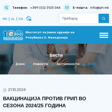
Телефон:
+389 (0)2 3125 044
Е-пошта:
info@iph.mk
disabled_visible
МК
|
AL
|
EN
Институт за јавно здравје на
Република С. Македонија
Вести
Дома
Новости
Актуелности
Вест
21.10.2024
ВАКЦИНАЦИЈА ПРОТИВ ГРИП ВО
СЕЗОНА 2024/25 ГОДИНА