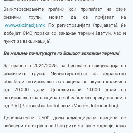
Заинтересираните граѓани кои припаѓаат на овие
ризични групи, можат да се пријават на
www.vakcinacija.mk
. По регистрацијата (пријавата), ќе
добијат СМС порака со закажан термин (датум, час и
пункт за вакцинација).
Ве молиме почитувајте го Вашиот закажан термин!
За сезоната 2024/2025, за бесплатна вакцинација на
ризичните групи, Министерството за здравство
обезбеди четиривалентна вакцина во вкупна количина
од 70.000 дози. Дополнителни 10.000 дози на
четиривалентна вакцина се обезбедени преку донација
од PIVI (Partnership for Influenza Vaccine Introduction).
Дополнителни 2.600 дози комерцијални вакцини се
набавени од страна на Центрите за јавно здравје, како