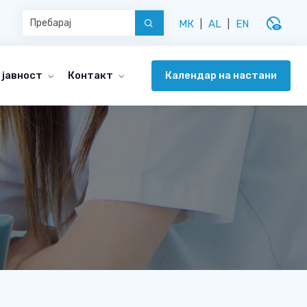
disabled_visible
МК
|
AL
|
EN
Календар на настани
 јавност
Контакт