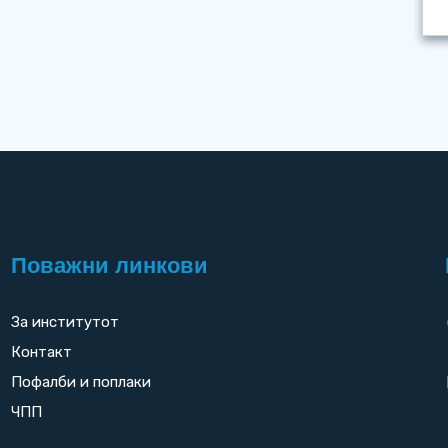
Поважни линкови
За институтот
Контакт
Пофалби и поплаки
ЧПП