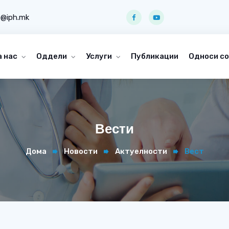
o@iph.mk
а нас
Оддели
Услуги
Публикации
Односи со
Вести
Дома
Новости
Актуелности
Вест