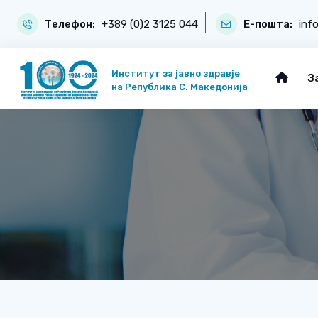
Телефон:
+389 (0)2 3125 044
Е-пошта:
inf
Институт за јавно здравје
З
на Република С. Македонија