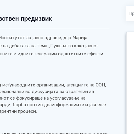
вствен предизвик
нститутот за јавно здравје, д-р Марија
 на дебатата на тема „Пушењето како јавно-
ашните и идните генерации од штетните ефекти
д меѓународните организации, агенциите на ООН,
есионалци во дискусијата за стратегии за
нот се фокусираше на усогласување на
дарди, борба против дезинформациите и јакнење
арентни процеси.
 има за цел да развие ефикасни политики и да го