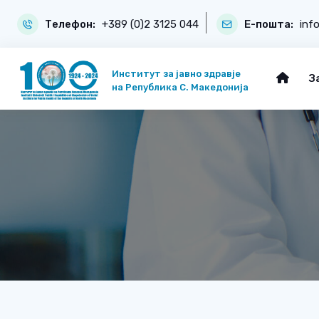
Телефон:
+389 (0)2 3125 044
Е-пошта:
inf
Институт за јавно здравје
З
на Република С. Македонија