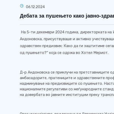
06.12.2024
Дебата за пушењето како јавно-здра
На 5-ти декември 2024 година, директорката на И
Андоновска, присуствуваше и активно учествуваше
здравствен предизвик: Како да ги заштитиме сег
од пушењето?“ која се одржа во Хотел Мериот.
Д-р Андоновска се приклучи на претставниците о
амбасадорите, пратениците и здравствените проф
надминување на предизвиците со пушењето. Наста
националните регулативи со меѓународните стан
на довербата во јавните институции преку трансп
Оваа иницијатива, поддржана од Европската Унија,