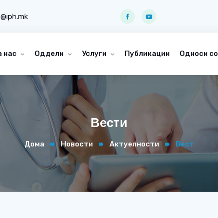
o@iph.mk
а нас
Оддели
Услуги
Публикации
Односи со
Вести
Дома
Новости
Актуелности
Вест