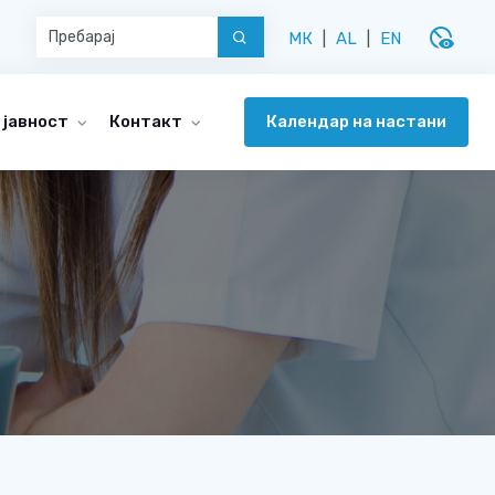
disabled_visible
МК
|
AL
|
EN
Календар на настани
 јавност
Контакт