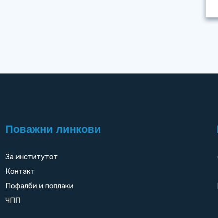
Поважни линкови
За институтот
Контакт
Пофалби и поплаки
ЧПП