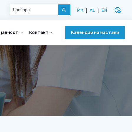
disabled_visible
МК
|
AL
|
EN
Календар на настани
 јавност
Контакт