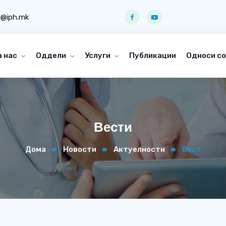
o@iph.mk
а нас
Оддели
Услуги
Публикации
Односи со
Вести
Дома
Новости
Актуелности
Вест