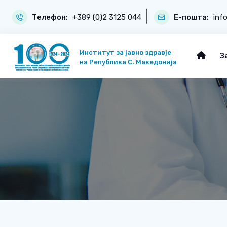
Телефон:
+389 (0)2 3125 044
Е-пошта:
inf
Институт за јавно здравје
З
на Република С. Македонија