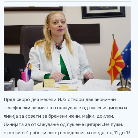
Пред скоро два месеци ИЈЗ отвори две анонимни
телефонски линии, за откажување од пушење цигари и
линија за совети за бремени жени, мајки, доилки.
Линијата за откажување од пушење цигари „Не пуши,
откажи се“ работи секој понеделник и среда, од 11 до 13