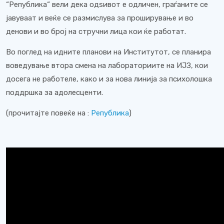
“Република“ вели дека одѕивот е одличен, граѓаните се
јавуваат и веќе се размислува за проширување и во
денови и во број на стручни лица кои ќе работат.
Во поглед на идните планови на Институтот, се планира
воведување втора смена на лабораториите на ИЈЗ, кои
досега не работеле, како и за нова линија за психолошка
поддршка за адолесценти.
(прочитајте повеќе на :
Република
)