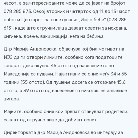
часот, а заинтересираните може да се јават на бројот
078 285 873. Секој вторник и четврток од 11 до 13 часот
работи Центарот за советување „Инфо бебе“ (078 285
613), каде што стручни лица даваат совети за исхрана,
хигиена, доење, вакцинација, нега на бебиња.
Д-р Марија Андоновска, објаснува кој бил мотивот на
ИЈЗ да ги отвори линиите, особено кога податоците
говорат дека вкупно 45 отсто од населението во
Македонија се пушачи. Најактивни се оние меѓу 34 и 55
години (55 отсто). Од пушење досега се откажале 15,6
отсто, а 39 отсто од населението никогаш не запалиле
цигара.
Мајките, особено оние кои првпат стануваат родители,
сакаат од стручно лице да добијат совет.
Директорката д-р Марија Андоновска во интервју за