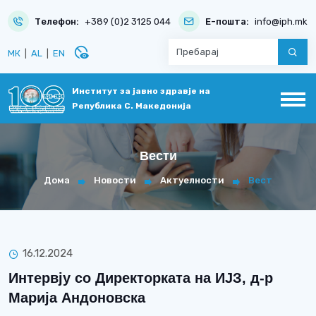
Телефон:
+389 (0)2 3125 044
Е-пошта:
info@iph.mk
disabled_visible
МК
|
AL
|
EN
Институт за јавно здравје на
Република С. Македонија
Вести
Дома
Новости
Актуелности
Вест
16.12.2024
Интервју со Директорката на ИЈЗ, д-р
Марија Андоновска