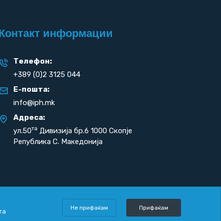
Контакт информации
Телефон:
+389 (0)2 3125 044
Е-пошта:
info@iph.mk
Адреса:
та
ул.50
Дивизија бр.6 1000 Скопје
Република С. Македонија
Не прифаќам
Прифаќам
та