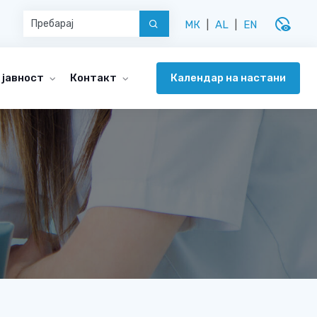
disabled_visible
МК
|
AL
|
EN
Календар на настани
 јавност
Контакт