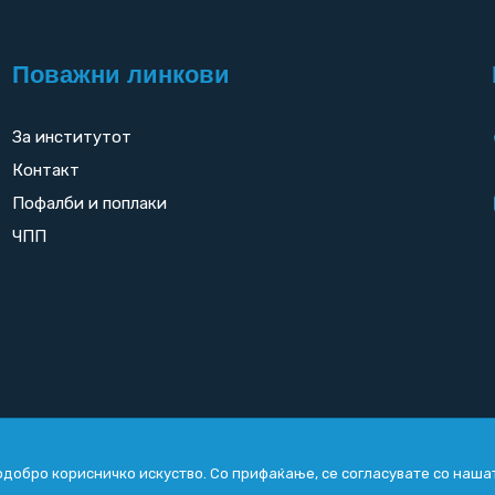
Поважни линкови
За институтот
Контакт
Пофалби и поплаки
ЧПП
добро корисничко искуство. Со прифаќање, се согласувате со наша
Copyright
2026. All rights reserved by
UNET
.