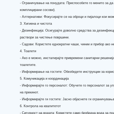
- Ограничување на понудата: Приспособете го менито за да 
комплицирани сосови).
- Алтернативи: Фокусирајте се на оброци и пијалоци кои мо
3. Хигиена и чистота
- Дезинфекција: Осигурајте доволно средства за дезинфекц
раствори за чистење површини.
- Садови: Користете еднократни чаши, чинии и прибор ако 
4. Тоалети
- Ако е можно, инсталирајте привремени санитарни решениј
тоалетите.
- Информирање на гостите: Обезбедете инструкции за корис
5. Комуникација и координација
- Информирајте го персоналот: Обучете го персоналот за у
на прекинот.
- Информирајте ги гостите: Јасно објаснете ги ограничувањ
6. Контрола на квалитетот
- Сигурност на водата: Користете само безбедна вода за под