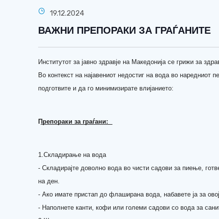
19.12.2024
ВАЖНИ ПРЕПОРАКИ ЗА ГРАЃАНИТЕ
Институтот за јавно здравје на Македонија се грижи за здрав
Во контекст на најавениот недостиг на вода во наредниот пе
подготвите и да го минимизирате влијанието:
П͟р͟е͟п͟о͟р͟а͟к͟и͟ ͟з͟а͟ ͟г͟р͟а͟ѓ͟а͟н͟и͟:͟
1.Складирање на вода
- Складирајте доволно вода во чисти садови за пиење, готв
на ден.
- Ако имате пристап до флаширана вода, набавете ја за ово
- Наполнете канти, кофи или големи садови со вода за сани