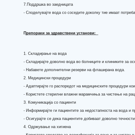
7.Поддршка во заедницата
- Споделувајте вода со соседите доколку тие имаат потреб
П͟р͟е͟п͟о͟р͟а͟к͟и͟ ͟з͟а͟ ͟з͟д͟р͟а͟в͟с͟т͟в͟е͟н͟и͟ ͟у͟с͟т͟а͟н͟о͟в͟и͟:͟
1. Складирање на вода
- Складирајте доволно вода во болниците и клиниките за ос
- Набавете дополнителни резерви на флаширана вода.
2. Медицински процедури
- Адаптирајте го распоредот на медицинските процедури ко
- Користете стерилни влажни марамчиња за чистење на рац
3. Комуникација со пациенти
- Информирајте ги пациентите за недостапноста на вода и п
- Осигурајте се дека пациентите добиваат доволно течности
4. Одржување на хигиена
- Користете средство за дезинфекција за раце и за чистење