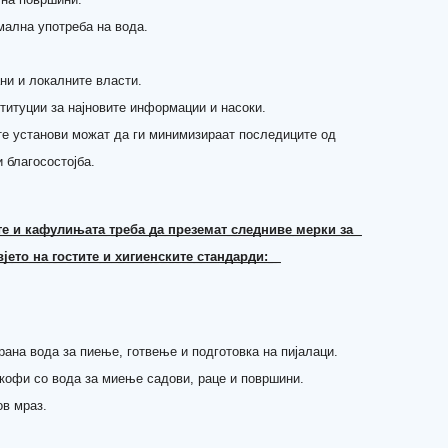
мална употреба на вода.
ани и локалните власти.
титуции за најновите информации и насоки.
те установи можат да ги минимизираат последиците од
и благосостојба.
͟е͟ ͟и͟ ͟к͟а͟ф͟у͟л͟и͟њ͟а͟т͟а͟ ͟т͟р͟е͟б͟а͟ ͟д͟а͟ ͟п͟р͟е͟з͟е͟м͟а͟т͟ ͟с͟л͟е͟д͟н͟и͟в͟е͟ ͟м͟е͟р͟к͟и͟ ͟з͟а͟
ј͟е͟т͟о͟ ͟н͟а͟ ͟г͟о͟с͟т͟и͟т͟е͟ ͟и͟ ͟х͟и͟г͟и͟е͟н͟с͟к͟и͟т͟е͟ ͟с͟т͟а͟н͟д͟а͟р͟д͟и͟:͟ ͟
ана вода за пиење, готвење и подготовка на пијалаци.
 кофи со вода за миење садови, раце и површини.
ов мраз.