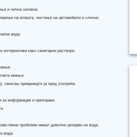
ење и лична хигиена.
 перење на алишта, чистење на автомобили и слично.
тапна вода.
ли алтернативи како санитарни раствори.
миење.
егнете миење.
), секогаш превривајте ја пред употреба.
ни за информации и препораки.
ти.
здравствени проблеми имаат доволно резерви на вода.
а вода.