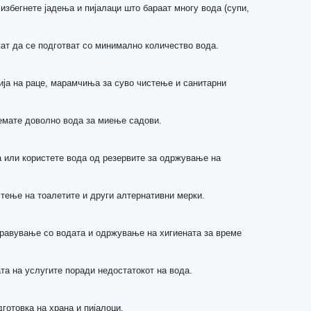
избегнете јадења и пијалаци што бараат многу вода (супи,
жат да се подготват со минимално количество вода.
ија на раце, марамчиња за суво чистење и санитарни
немате доволно вода за миење садови.
а или користете вода од резервите за одржување на
тење на тоалетите и други алтернативни мерки.
правување со водата и одржување на хигиената за време
ата на услугите поради недостатокот на вода.
готовка на храна и пијалоци.