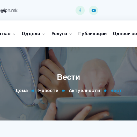
o@iph.mk
а нас
Оддели
Услуги
Публикации
Односи со
Вести
Дома
Новости
Актуелности
Вест