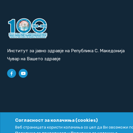
Институт за јавно здравје на Република С. Македонија
Чувар на Вашето здравје
Согласност за колачиња (cookies)
Политика за приватност
|
Политика за колачиња
Веб страницата користи колачиња со цел да Ви овозможи по