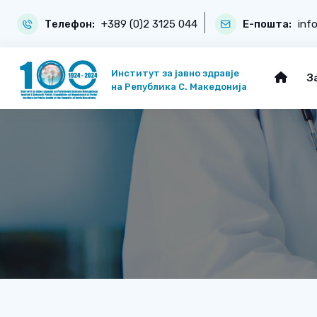
Телефон:
+389 (0)2 3125 044
Е-пошта:
inf
Институт за јавно здравје
З
на Република С. Македонија