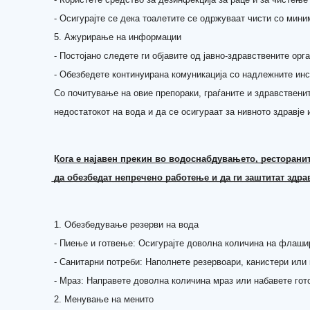
- Осигурајте се дека тоалетите се одржуваат чисти со мини
5. Ажурирање на информации
- Постојано следете ги објавите од јавно-здравствените орг
- Обезбедете континуирана комуникација со надлежните инс
Со почитување на овие препораки, граѓаните и здравствени
недостатокот на вода и да се осигураат за нивното здравје 
К͟о͟г͟а͟ ͟е͟ ͟н͟а͟ј͟а͟в͟е͟н͟ ͟п͟р͟е͟к͟и͟н͟ ͟в͟о͟ ͟в͟о͟д͟о͟с͟н͟а͟б͟д͟у͟в͟а͟њ͟е͟т͟о͟,͟ ͟р͟е͟с͟т͟о͟р͟а͟н͟и͟т
͟д͟а͟ ͟о͟б͟е͟з͟б͟е͟д͟а͟т͟ ͟н͟е͟п͟р͟е͟ч͟е͟н͟о͟ ͟р͟а͟б͟о͟т͟е͟њ͟е͟ ͟и͟ ͟д͟а͟ ͟г͟и͟ ͟з͟а͟ш͟т͟и͟т͟а͟т͟ ͟з͟д͟р͟а͟в͟
1. Обезбедување резерви на вода
- Пиење и готвење: Осигурајте доволна количина на флашир
- Санитарни потреби: Наполнете резервоари, канистери или
- Мраз: Направете доволна количина мраз или набавете гот
2. Менување на менито