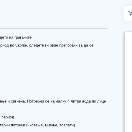
јето на граѓаните.
риод во Скопје, следете ги овие препораки за да се
ење и хигиена. Потребни се најмалку 4 литри вода по лице
ј период.
тарни потреби (чистење, миење, тоалети).