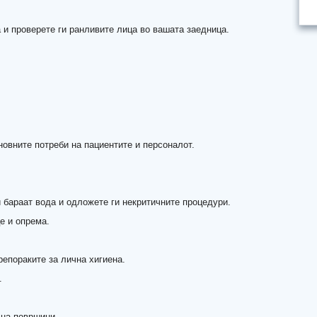
а и проверете ги ранливите лица во вашата заедница.
новните потреби на пациентите и персоналот.
и бараат вода и одложете ги некритичните процедури.
е и опрема.
репораките за лична хигиена.
.
 на површини.