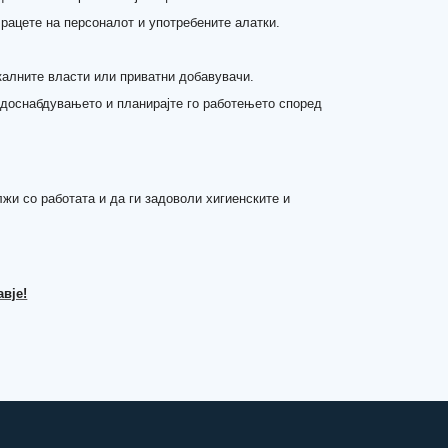
 рацете на персоналот и употребените алатки.
калните власти или приватни добавувачи.
водоснабдувањето и планирајте го работењето според
жи со работата и да ги задоволи хигиенските и
авје!