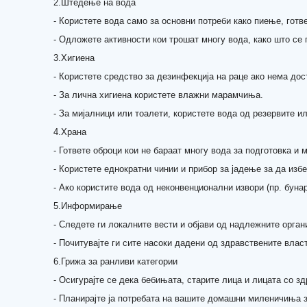
2.Штедење на вода
- Користете вода само за основни потреби како пиење, готв
- Одложете активности кои трошат многу вода, како што се
3.Хигиена
- Користете средство за дезинфекција на раце ако нема дос
- За лична хигиена користете влажни марамчиња.
- За мијалници или тоалети, користете вода од резервите и
4.Храна
- Гответе оброци кои не бараат многу вода за подготовка и 
- Користете еднократни чинии и прибор за јадење за да изб
- Ако користите вода од неконвенционални извори (пр. бунар
5.Информирање
- Следете ги локалните вести и објави од надлежните орга
- Почитувајте ги сите насоки дадени од здравствените влас
6.Грижа за ранливи категории
- Осигурајте се дека бебињата, старите лица и лицата со 
- Планирајте ја потребата на вашите домашни миленичиња з