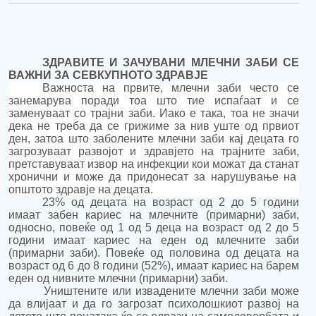
З
ДРАВИТЕ
И ЗАЧУВАНИ
МЛЕЧНИ ЗАБИ
СЕ
ВАЖНИ ЗА СЕВКУПНОТО ЗДРАВЈЕ
Важност
а на
првите, млечни заби често се
занемарува
поради тоа што тие испаѓаат и се
заменуваат со трајни заби
.
Иако е така, т
оа не значи
дека не треба да се грижи
ме
за нив уште од првиот
ден
, затоа што
з
аболените млечни заби кај децата
го
з
агрозув
а
a
т
развојот и здравјето на трајните заби
,
претставуваат
извор на инфекци
и
ко
и
мож
ат
да стан
ат
хроничн
и
и може да придонесат за н
арушување на
општото здравје на де
цата.
23% од децата на возраст од 2 до 5 години
имаат забен кариес на млечните (примарни) заби,
односно, п
овеќе од 1 од 5 деца на возраст од 2 до 5
години имаат
кариес
на еден од млечните заби
(примарни заби).
Повеќе од половина од децата на
возраст од 6 до 8 години (52%), имаат кариес на барем
еден од нивните млечни (примарни) заби.
У
ништените или извадените
млечни заби може
да
влијаат и да
го загрозат психолошкиот развој на