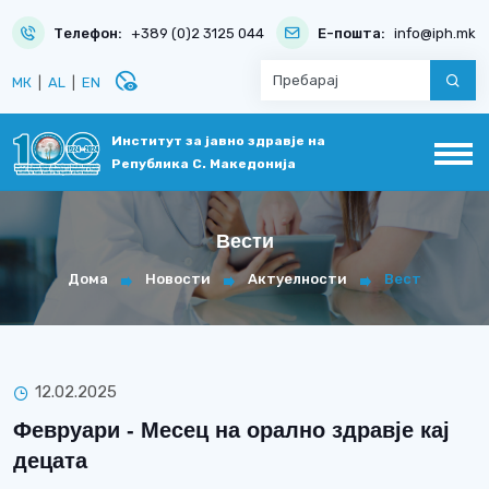
Телефон:
+389 (0)2 3125 044
Е-пошта:
info@iph.mk
disabled_visible
МК
|
AL
|
EN
Институт за јавно здравје на
Република С. Македонија
Вести
Дома
Новости
Актуелности
Вест
12.02.2025
Февруари - Месец на орално здравје кај
децата