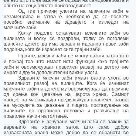
детето
што понатака ќе се одрази на самодовербата и
општо на социјалната прилагодливост.
Од тие причини
у
лога
та
на
млечни
те
заби е
незаменлива
и
затоа
е неопходно да се посвети
посебно внимание на здравје
то и изгледот
на
млечните заби
.
К
олку подолго остануваат млечните заби во
вилицата и колку се поздрави, толку се поголеми
шансите детето да има здрави и идеално прави заби
подоцна, кога ќе
израснат
сите трајни заби.
Првите, млечни заби
се многу важни затоа што
и п
окрај тоа што
имаат исти функции како трајните
заби
и
овозможуваат правилен развој на детето
тие
имаат и други дополнителни важни улоги.
З
дравите
млечни заби
имаат важна улога во
правилниот развој на вилиците. Кога ќе изникнат
млечните заби на детето му овозможуваат да премине
од доење кон џвакање на цврста храна. Самиот
процес на мастикација предизвикува правилен развој
на мускулите за џвакање и лицето, поставување на
вилиците во правилна положба и развивање на
правилен начин на голтање.
Здравите
и зачувани
млечни заби се важни за
варењето на храната
затоа што само добро
изџваканата храна може добро да се обработи во