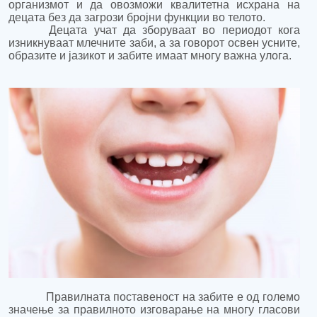
организмот и да овозможи квалитетна исхрана на
децата без да загрози бројни функции во телото.
Децата учат да зборуваат во периодот кога
изникнуваат млечните заби, а за говорот освен усните,
образите и јазикот и забите имаат многу важна улога.
Правилната поставеност на забите е од големо
значење за правилното изговарање на многу гласови