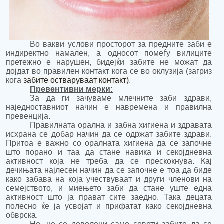
Во вакви услови просторот за предните заби е
индиректно намален, а односот помеѓу вилиците
претежно е нарушен, бидејќи забите не можат да
дојдат во правилен контакт кога се во оклузија (загриз
кога
забите остваруваат контакт)
.
Превентивни мерки:
За да ги зачуваме млечните заби здрави,
наједноставниот начин е навремена и
правилна
превенција.
Правилната орална и забна хигиена и здравата
исхрана се добар начин да се одржат забите здрави.
Притоа е важно со оралната хигиена да се започне
што порано и таа да стане навика и секојдневна
активност која не треба да се прескокнува. Кај
дечињата најлесен начин да се започне е тоа да биде
како забава на која учествуваат и други членови на
семејството, и миењето заби да стане уште една
активност што ја прават сите заедно. Така децата
полесно ќе ја усвојат и прифатат како секојдневна
обврска.