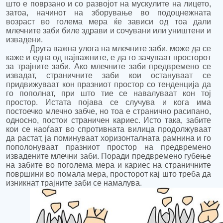
што е поврзано и со развојот на мускулите на лицето,
затоа, начинот на зборување во подоцнежната
возраст во голема мера ќе зависи од тоа дали
млечните заби биле здрави и сочувани
или у
ништени и
извадени
.
Друга важна улога на
млечни
те
заби
, може да се
каже и една од најважните,
е да го зачуваат просторот
за трајните заби. Ако млечните заби предвремено се
извадат, страничните заби кои остануваат се
придвижуваат кон празниот простор со тенденција да
го пополнат, при што тие се навалуваат кон тој
простор. Истата појава се случува и кога има
постоечко млечно забче, но тоа е странично расипано,
односно, постои страничен кариес. Исто така, забите
кои се наоѓаат во спротивната вилица продолжуваат
да растат, ја поминуваат хоризонталната рамнина и го
пополонуваат празниот простор на предвремено
извадените млечни заби. Поради предвремено губење
на забите во поголема мера и кариес на страничните
површини во помала мера, просторот кај што треба да
изникнат трајните заби се намалува.