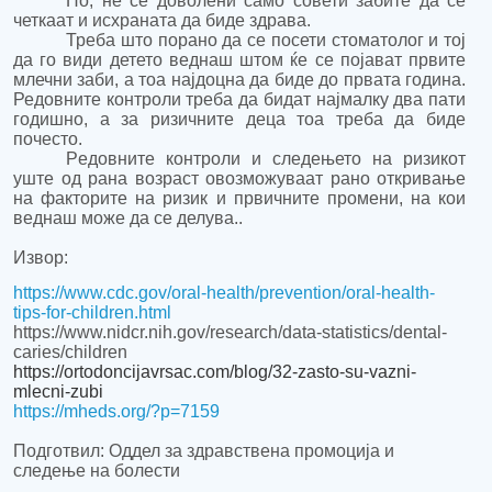
Но, не
с
е доволен
и
само совет
и
забите да
се
четка
ат
и исхраната
да биде здрава
.
Треба што порано да се посети стоматолог и тој
да го види детето веднаш штом ќе се појават првите
млечни
заби,
а
тоа
најдоцна
да биде
до првата година.
Редовните контроли треба да бидат најмалку два пати
годишно, а за ризичните деца
тоа треба да биде
почесто.
Р
едовните контроли
и с
ледењето на ризикот
уште од рана возраст овозможуваат рано откривање
на факторите на ризик и првичните промени,
на кои
веднаш може да се делува..
Извор:
https://www.cdc.gov/oral-health/prevention/oral-health-
tips-for-children.html
https://www.nidcr.nih.gov/research/data-statistics/dental-
caries/children
https://ortodoncijavrsac.com/blog/32-zasto-su-vazni-
mlecni-zubi
https://mheds.org/?p=7159
Подготвил: Оддел за здравствена промоција и
следење на болести