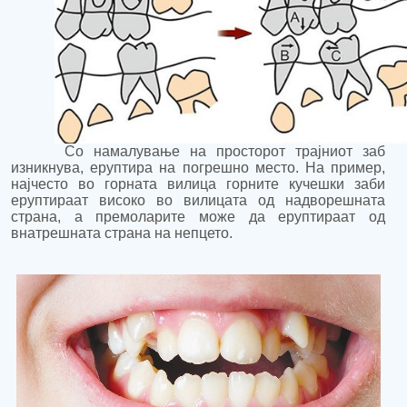
Со намалување на просторот трајниот заб
изникнува, еруптира на погрешно место. На пример,
најчесто во горната вилица горните кучешки заби
еруптираат високо во вилицата од надворешната
страна, а премоларите може да еруптираат од
внатрешната страна на непцето.