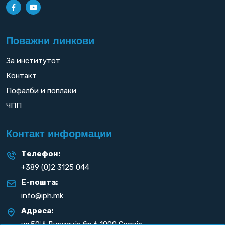
Поважни линкови
За институтот
Контакт
Пофалби и поплаки
ЧПП
Контакт информации
Телефон:
+389 (0)2 3125 044
Е-пошта:
info@iph.mk
Адреса:
та
ул.50
Дивизија бр.6 1000 Скопје