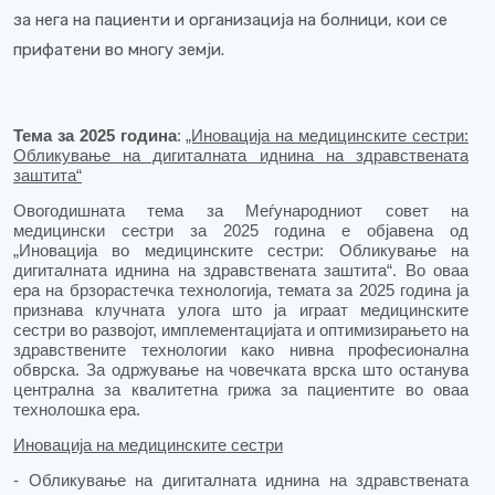
за нега на пациенти и организација на болници, кои се
прифатени во многу земји.
Тема за 2025 година
:
„Иновација на медицинските сестри:
Обликување на дигиталната иднина на здравствената
заштита“
Овогодишната тема за Меѓународниот совет на
медицински сестри за 2025 година е објавена од
„Иновација во медицинските сестри: Обликување на
дигиталната иднина на здравствената заштита“. Во оваа
ера на брзорастечка технологија, темата за 2025 година ја
признава клучната улога што ја играат медицинските
сестри во развојот, имплементацијата и оптимизирањето на
здравствените технологии како нивна професионална
обврска. За одржување на човечката врска што останува
централна за квалитетна грижа за пациентите во оваа
технолошка ера.
Иновација на медицинските сестри
- Обликување на дигиталната иднина на здравствената