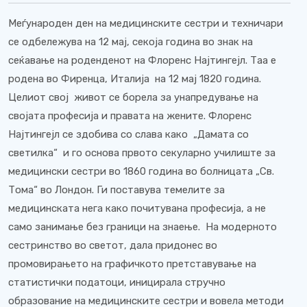
Меѓународен ден на медицинските сестри и техничари
се одбележува на 12 мај, секоја година во знак на
сеќавање на роденденот на Флоренс Најтингеjл. Таа е
родена во Фиренца, Италија на 12 мај 1820 година.
Целиот свој живот се борела за унапредување на
својата професија и правата на жените. Флоренс
Најтингеjл се здобива со слава како „Дамата со
светилка“ и го основа првото секуларно училиште за
медицински сестри во 1860 година во болницата „Св.
Тома“ во Лондон. Ги поставува темелите за
медицинската нега како почитувана професија, а не
само занимање без граници на знаење. На модерното
сестринство во светот, дала придонес во
промовирањето на графичкото претставување на
статистички податоци, иницирала стручно
образование на медицинските сестри и вовела методи