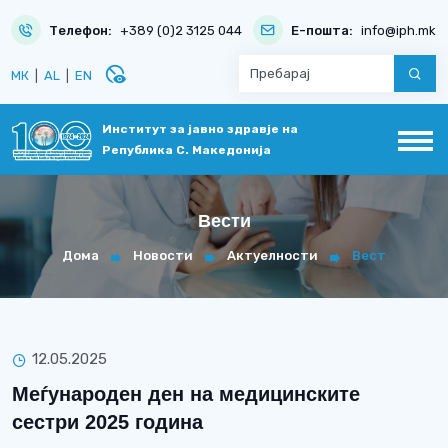
Телефон:
+389 (0)2 3125 044
Е-пошта:
info@iph.mk
disabled_visible
МК
|
AL
|
EN
Институт за јавно здравје на
Република С. Македонија
Вести
Дома
Новости
Актуелности
Вест
12.05.2025
Меѓународен ден на медицинските
сестри 2025 година