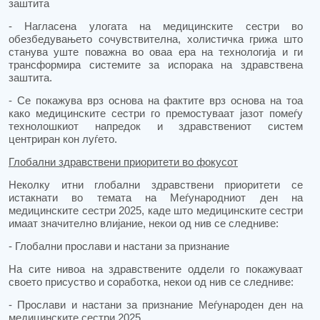
заштита
- Нагласена улогата на медицинските сестри во
обезбедувањето сочувствителна, холистичка грижа што
станува уште поважна во оваа ера на технологија и ги
трансформира системите за испорака на здравствена
заштита.
- Се покажува врз основа на фактите врз основа на тоа
како медицинските сестри го премостуваат јазот помеѓу
технолошкиот напредок и здравствениот систем
центриран кон луѓето.
Глобални здравствени приоритети во фокусот
Неколку итни глобални здравствени приоритети се
истакнати во темата на Меѓународниот ден на
медицинските сестри 2025, каде што медицинските сестри
имаат значително влијание, некои од нив се следниве:
- Глобални прослави и настани за признание
На сите нивоа на здравствените оддели го покажуваат
своето присуство и соработка, некои од нив се следниве:
- Прослави и настани за признание Меѓународен ден на
медицинските сестри 2025,