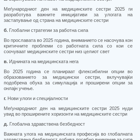
Меѓународниот ден на медицинските сестри 2025 ги
разработува важните иницијативи за улогата на
застапување од страна на медицинските сестри
б.
Глобални стратегии за работна сила
Во прославата во 2025 година, вниманието се насочува кон
критичните проблеми со работната сила со кои се
соочуваат медицинските сестри низ целиот свет
в.
Иднината на медицинската нега
Во 2025 година се планираат флексибилни опции во
образованието за медицински сестри, вклучувајќи
подобрена обука за симулација и проширени опции за
онлајн учење.
г.
Нови улоги и специјалности
Меѓународниот ден на медицинските сестри 2025 нуди
увид во проширените хоризонти на медицинските сестри
д.
Глобална здравствена безбедност
Важната улога на медицинската професија во глобалната
здравствена безбедност добива посебно внимание за сите