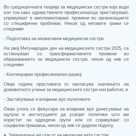
Во среднорочната теорија за медицински сестри која води
кон тоа како здравствените професионалци пристапуваат,
управуваат и имплементираат промени во организациите
со специфични проблеми. Некои од неговите грижи се
следниве
- Подготовка на иновативни медицински сестри
На овој Меѓународен ден на медицинските сестри 2025, се
истакнуваат со трансформативните промени во
образованието за медицински сестри, некои од нив се
следниве
- Континуиран професионален развој
Оваа година прославата го нагласува значењето на
доживотното учење за медицинските сестри кои работат, и
- Застапување и влијание врз политиките
Оваа улога се фокусира на влијание врз донесување на
одлуки и институциите да усвојат политики што им
користат на одредени групи или се справуваат со
социјални прашања, некои од нив се дадени подолу,
а.
Зајакнување на гласот на медицинските сестри