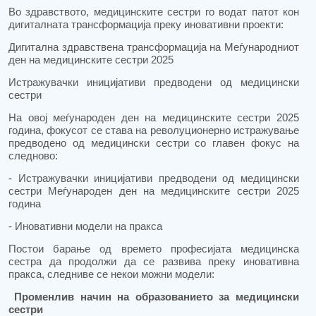
Во здравството, медицинските сестри го водат патот кон
дигиталната трансформација преку иновативни проекти:
Дигитална здравствена трансформација на Меѓународниот
ден на медицинските сестри 2025
Истражувачки иницијативи предводени од медицински
сестри
На овој меѓународен ден на медицинските сестри 2025
година, фокусот се става на револуционерно истражување
предводено од медицински сестри со главен фокус на
следново:
- Истражувачки иницијативи предводени од медицински
сестри Меѓународен ден на медицинските сестри 2025
година
- Иновативни модели на пракса
Постои барање од времето професијата медицинска
сестра да продолжи да се развива преку иновативна
пракса, следниве се некои можни модели:
Променлив начин на образованието за медицински
сестри