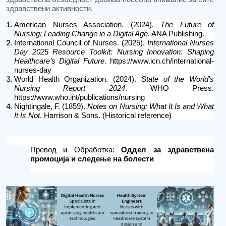
здравствени активности.
American Nurses Association. (2024).
The Future of
Nursing: Leading Change in a Digital Age
. ANA Publishing.
International Council of Nurses. (2025).
International Nurses
Day 2025 Resource Toolkit: Nursing Innovation: Shaping
Healthcare’s Digital Future
. https://www.icn.ch/international-
nurses-day
World Health Organization. (2024).
State of the World’s
Nursing Report 2024
. WHO Press.
https://www.who.int/publications/nursing
Nightingale, F. (1859).
Notes on Nursing: What It Is and What
It Is Not
. Harrison & Sons. (Historical reference)
Превод и Обработка
:
Оддел за здравствена
промоција и следење на болести