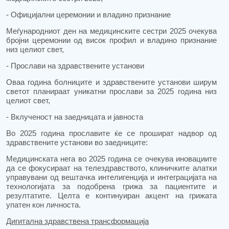
- Официјални церемонии и владино признание
Меѓународниот ден на медицинските сестри 2025 очекува
бројни церемонии од висок профил и владино признание
низ целиот свет,
- Прослави на здравствените установи
Оваа година болниците и здравствените установи ширум
светот планираат уникатни прослави за 2025 година низ
целиот свет,
- Вклученост на заедницата и јавноста
Во 2025 година прославите ќе се прошират надвор од
здравствените установи во заедниците:
Медицинската нега во 2025 година се очекува иновациите
да се фокусираат на телездравството, клиничките алатки
управувани од вештачка интелигенција и интеграцијата на
технологијата за подобрена грижа за пациентите и
резултатите. Целта е континуиран акцент на грижата
упатен кон личноста.
Дигитална здравствена трансформација