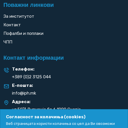
Поважни линкови
За институтот
Контакт
Пофалби и поплаки
ЧПП
Контакт информации
Телефон:
+389 (0)2 3125 044
Е-пошта:
info@iph.mk
Адреса:
та
ул.50
Дивизија бр.6 1000 Скопје
Република С. Македонија
Согласност за колачиња (cookies)
Веб страницата користи колачиња со цел да Ви овозможи