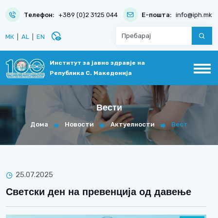
Телефон:
+389 (0)2 3125 044
Е-пошта:
info@iph.mk
disabled_visible
МК
|
AL
|
EN
Институт за јавно здравје на
Република С. Македонија
Вести
Дома
Новости
Актуелности
Вест
25.07.2025
Светски ден на превенција од давење