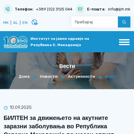
Телефон:
+389 (0)2 3125 044
Е-пошта:
info@iph.mk
disabled_visible
МК
|
AL
|
EN
Институт за јавно здравје на
Република С. Македонија
Вести
Дома
Новости
Актуелности
Вест
10.09.2025
БИЛТЕН за движењето на акутните
заразни заболувања во Република