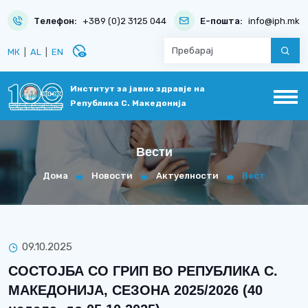
Телефон:
+389 (0)2 3125 044
Е-пошта:
info@iph.mk
disabled_visible
МК
|
AL
|
EN
Институт за јавно здравје на
Република С. Македонија
Вести
Дома
Новости
Актуелности
Вест
09.10.2025
СОСТОЈБА СО ГРИП ВО РЕПУБЛИКА С.
МАКЕДОНИЈА, СЕЗОНА 2025/2026 (40